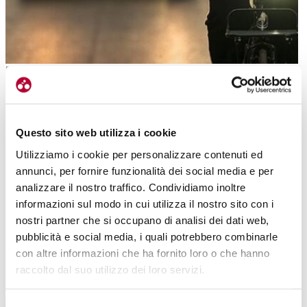
E-mob ed E-mob Mips sono stati progettati per la guida in città
LA VERSIONE MIPS
Il secondo casco nato per soddisfare tutte le esigenze del
Questo sito web utilizza i cookie
crescente mondo legato all’e-bike, soprattutto
l’urban
, è l’E-mob
Mips.
Si tratta di un prodotto realizzato per dare maggior
Utilizziamo i cookie per personalizzare contenuti ed
incidenza al concetto di
sicurezza
. Le parole chiave per questo
annunci, per fornire funzionalità dei social media e per
casco sono sicurezza e visibilità.
analizzare il nostro traffico. Condividiamo inoltre
informazioni sul modo in cui utilizza il nostro sito con i
L’E-mob Mips ha una varietà di utilizzo più profonda, risultando
nostri partner che si occupano di analisi dei dati web,
adatto anche a chi non utilizza una e-bike. Oltre alla luce led
pubblicità e social media, i quali potrebbero combinarle
posteriore,
sono presenti degli adesivi rifrangenti, per aumentare
con altre informazioni che ha fornito loro o che hanno
ancora di più la visibilità
. La luce posteriore agisce in tre modalità:
raccolto dal suo utilizzo dei loro servizi.
fissa, pulsata e lampeggiante.
Selezione