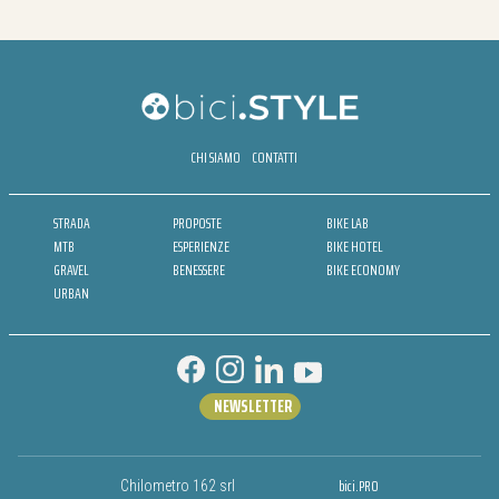
CHI SIAMO
CONTATTI
STRADA
PROPOSTE
BIKE LAB
MTB
ESPERIENZE
BIKE HOTEL
GRAVEL
BENESSERE
BIKE ECONOMY
URBAN
NEWSLETTER
bici.PRO
Chilometro 162 srl