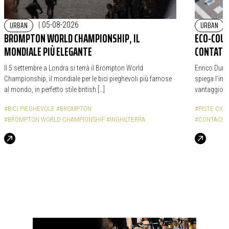
URBAN
URBAN
|
05-08-2026
BROMPTON WORLD CHAMPIONSHIP, IL
ECO-COUN
MONDIALE PIÙ ELEGANTE
CONTATOR
Il 5 settembre a Londra si terrà il Brompton World
Enrico Durba
Championship, il mondiale per le bici pieghevoli più famose
spiega l’impo
al mondo, in perfetto stile british […]
vantaggio d
#BICI PIEGHEVOLE
#BROMPTON
#PISTE CICL
#BROMPTON WORLD CHAMPIONSHIP
#INGHILTERRA
#CONTACICL