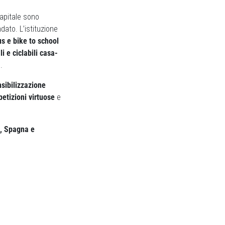
Capitale sono
dato. L’istituzione
us e bike to school
i e ciclabili casa-
.
sibilizzazione
petizioni virtuose
e
a, Spagna e
Next