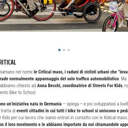
RITICAL
ichiamano nel nome
le Critical mass, i raduni di ciclisti urbani che “inv
trade normalmente appannaggio del solo traffico automobilistico
. Ma 
o abbiamo chiesto ad
Anna Becchi, coordinatrice di Streets For Kids
, n
ento Bike to School.
no un’iniziativa nata in Germania
– spiega – e poi sviluppatasi a live
tratta di
eventi cittadini in cui tutti i bike to school si uniscono e p
r Kids per cui lavoro che siamo entrati in contatto con le Kidical mass
con il loro movimento e le abbiamo importate da noi chiamandole appu