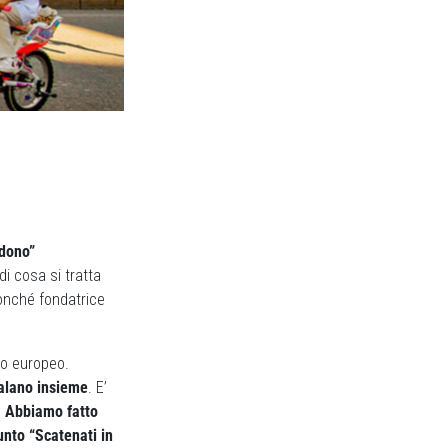
adono”
di cosa si tratta
onché fondatrice
llo europeo.
edalano insieme
. E’
.
Abbiamo fatto
nto “Scatenati in