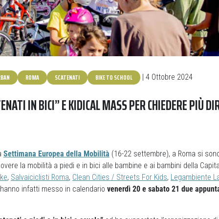
RBAN
ROMA
SCATENATI
BIKE TO SCHOOL
| 4 Ottobre 2024
NATI IN BICI” E KIDICAL MASS PER CHIEDERE PIÙ DI
la
Settimana Europea della Mobilità
(16-22 settembre), a Roma si sono
overe la mobilità a piedi e in bici alle bambine e ai bambini della Capit
ike
,
Salvaiciclisti Roma
,
Clean Cities / Streets For Kids
,
Legambiente La
hanno infatti messo in calendario
venerdì 20 e sabato 21 due appun