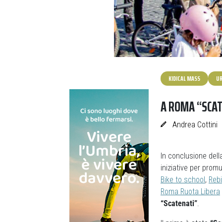
KIDICAL MASS
U
A ROMA “SCATE
Andrea Cottini
In conclusione del
iniziative per promu
Bike to school
,
Reb
Roma Ruota Libera
“Scatenati”
.