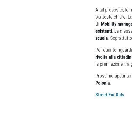
A tal proposito, le
piuttosto chiare. L
di
Mobility manag
esistenti
. La messa
scuola
. Soprattutto
Per quanto riguard
rivolta alla cittadi
la premiazione tra 
Prossimo appunt
Polonia
.
Street For Kids
Previous