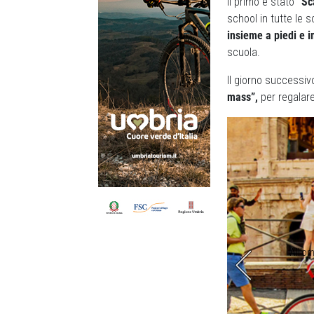
Il primo è stato
“Sc
school in tutte le 
insieme a piedi e in
scuola.
Il giorno successivo
mass”,
per regalare
 sviluppare la mobilità attiva (foto Sergio Gatto)
All’om