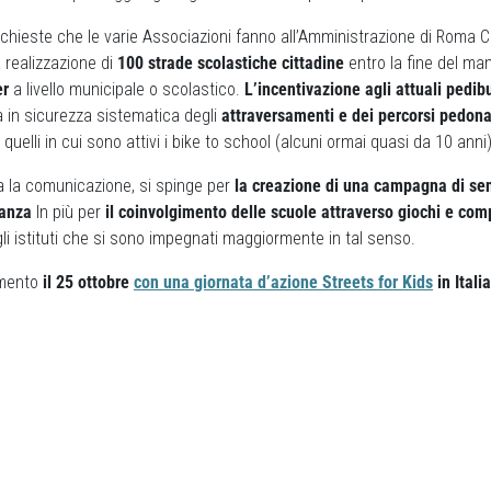
 richieste che le varie Associazioni fanno all’Amministrazione di Roma 
a realizzazione di
100 strade scolastiche cittadine
entro la fine del man
er
a livello municipale o scolastico.
L’incentivazione agli attuali pedib
 in sicurezza sistematica degli
attraversamenti e dei percorsi pedonal
 quelli in cui sono attivi i bike to school (alcuni ormai quasi da 10 anni)
a la comunicazione, si spinge per
la creazione di una campagna di sen
nanza
In più per
il coinvolgimento delle scuole attraverso giochi e com
gli istituti che si sono impegnati maggiormente in tal senso.
amento
il 25 ottobre
con una giornata
d’azione
Streets for Kids
in Itali