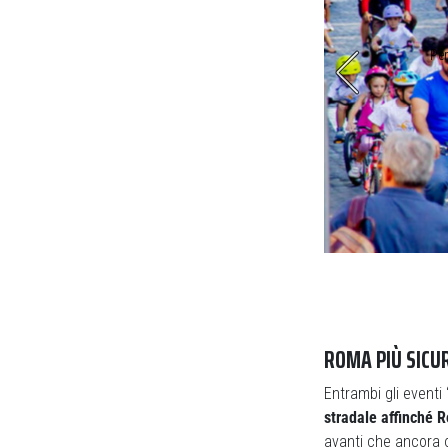
to la due giorni di eventi (foto Sergio Gatto)
Per
ROMA PIÙ SICU
Entrambi gli event
stradale affinché R
avanti che ancora 