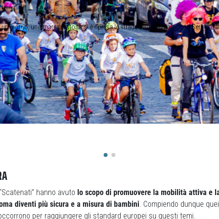
 un giorno, una marea festosa si è ripresa le strade della Capitale (foto Sergio Ga
RA
i “Scatenati” hanno avuto
lo scopo di promuovere la mobilità attiva e l
oma diventi più sicura e a misura di bambini
. Compiendo dunque quei 
occorrono per raggiungere gli standard europei su questi temi.