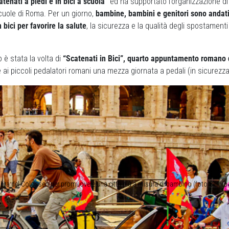
atenati a piedi e in bici a scuola”
ed ha supportato l’organizzazione di
scuole di Roma. Per un giorno,
bambine, bambini e genitori sono andati 
 bici per favorire la salute
, la sicurezza e la qualità degli spostament
 è stata la volta di
“Scatenati in Bici”, quarto appuntamento romano d
 ai piccoli pedalatori romani una mezza giornata a pedali (in sicurezza) 
bra del Colosseo per promuovere una città più a misura di bambino (foto Sergio