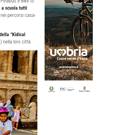
 Pedibus e Bike to
a scuola tutti
i nei percorsi casa-
ella “Kidical
nella loro città.
 Gatto)
Foto di gruppo in Campidoglio per chiedere as