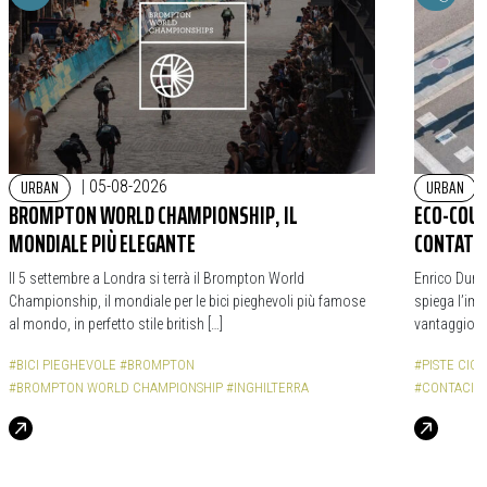
URBAN
URBAN
|
05-08-2026
BROMPTON WORLD CHAMPIONSHIP, IL
ECO-COUN
MONDIALE PIÙ ELEGANTE
CONTATOR
Il 5 settembre a Londra si terrà il Brompton World
Enrico Durba
Championship, il mondiale per le bici pieghevoli più famose
spiega l’impo
al mondo, in perfetto stile british […]
vantaggio d
#BICI PIEGHEVOLE
#BROMPTON
#PISTE CICL
#BROMPTON WORLD CHAMPIONSHIP
#INGHILTERRA
#CONTACICL