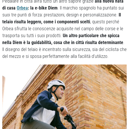
Pedalare in città avrà tutto un altro sapore grazie
alla nuova nata
di casa
Orbea
: la e-bike Diem
. Il marchio spagnolo ha puntato sui
suoi tre punti di forza: prestazioni, design e personalizzazione.
Il
telaio risulta leggero, come i componenti scelti
, questo perché
Orbea sfrutta le conoscenze acquisite nel campo delle corse e le
trasporta su tutti i suoi prodotti.
Un altro particolare che spicca
nella Diem è la guidabilità, cosa che in città risulta determinante
.
Il disegno del telaio è incentrato sulla sicurezza, sia del ciclista che
del mezzo e si sposa perfettamente alla facilità d’utilizzo.