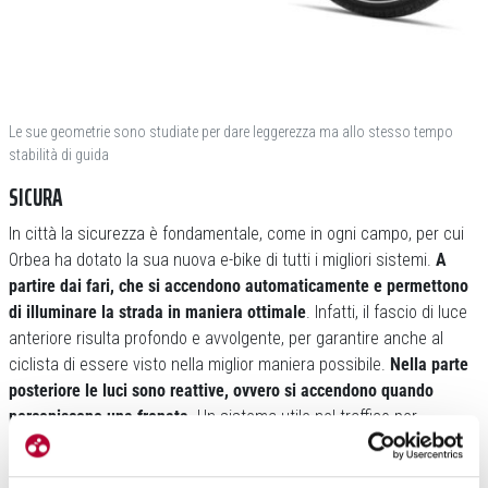
Le sue geometrie sono studiate per dare leggerezza ma allo stesso tempo
stabilità di guida
SICURA
In città la sicurezza è fondamentale, come in ogni campo, per cui
Orbea ha dotato la sua nuova e-bike di tutti i migliori sistemi.
A
partire dai fari, che si accendono automaticamente e permettono
di illuminare la strada in maniera ottimale
. Infatti, il fascio di luce
anteriore risulta profondo e avvolgente, per garantire anche al
ciclista di essere visto nella miglior maniera possibile.
Nella parte
posteriore le luci sono reattive, ovvero si accendono quando
percepiscono una frenata
. Un sistema utile nel traffico per
avvisare gli altri utenti della strada.
La sicurezza passa anche dai copertoni, infatti per la Diem sono