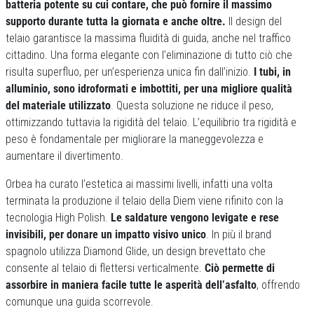
batteria potente su cui contare, che può fornire il massimo
supporto durante tutta la giornata e anche oltre.
Il design del
telaio garantisce la massima fluidità di guida, anche nel traffico
cittadino. Una forma elegante con l’eliminazione di tutto ciò che
risulta superfluo, per un’esperienza unica fin dall’inizio.
I tubi, in
alluminio, sono idroformati e imbottiti, per una migliore qualità
del materiale utilizzato
. Questa soluzione ne riduce il peso,
ottimizzando tuttavia la rigidità del telaio. L’equilibrio tra rigidità e
peso è fondamentale per migliorare la maneggevolezza e
aumentare il divertimento.
Orbea ha curato l’estetica ai massimi livelli, infatti una volta
terminata la produzione il telaio della Diem viene rifinito con la
tecnologia High Polish.
Le saldature vengono levigate e rese
invisibili, per donare un impatto visivo unico
. In più il brand
spagnolo utilizza Diamond Glide, un design brevettato che
consente al telaio di flettersi verticalmente.
Ciò permette di
assorbire in maniera facile tutte le asperità dell’asfalto
, offrendo
comunque una guida scorrevole.