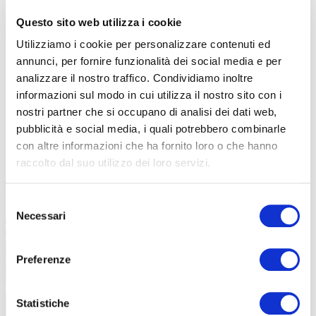
stati scelti pneumatici robusti con rinforzi interni.
Non ci saranno
Questo sito web utilizza i cookie
problemi nell’affrontare ogni passaggio cittadino
: rotaie tram,
Utilizziamo i cookie per personalizzare contenuti ed
buche, ciottoli e altri ostacoli imprevisti. Inoltre gli pneumatici scelti
annunci, per fornire funzionalità dei social media e per
hanno delle bande riflettenti sui lati per garantire di essere visibili.
analizzare il nostro traffico. Condividiamo inoltre
informazioni sul modo in cui utilizza il nostro sito con i
nostri partner che si occupano di analisi dei dati web,
pubblicità e social media, i quali potrebbero combinarle
con altre informazioni che ha fornito loro o che hanno
raccolto dal suo utilizzo dei loro servizi.
Selezione
Necessari
del
consenso
Preferenze
Statistiche