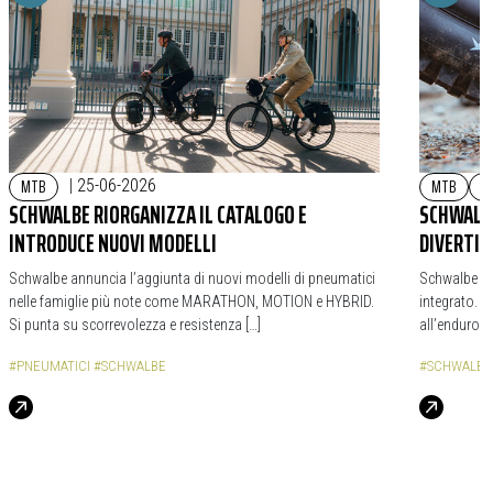
MTB
MTB
A
|
25-06-2026
SCHWALBE RIORGANIZZA IL CATALOGO E
SCHWALBE
INTRODUCE NUOVI MODELLI
DIVERTI
Schwalbe annuncia l’aggiunta di nuovi modelli di pneumatici
Schwalbe Ro
nelle famiglie più note come MARATHON, MOTION e HYBRID.
integrato. 
Si punta su scorrevolezza e resistenza […]
all’enduro in
#PNEUMATICI
#SCHWALBE
#SCHWALBE