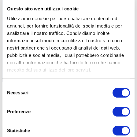
Questo sito web utilizza i cookie
Utilizziamo i cookie per personalizzare contenuti ed
annunci, per fornire funzionalità dei social media e per
analizzare il nostro traffico. Condividiamo inoltre
informazioni sul modo in cui utilizza il nostro sito con i
nostri partner che si occupano di analisi dei dati web,
pubblicità e social media, i quali potrebbero combinarle
con altre informazioni che ha fornito loro o che hanno
raccolto dal suo utilizzo dei loro servizi.
Il disegno del battistrada è moderno e sportivo
Selezione
Necessari
del
NO COMPROMESSI
consenso
Schwalbe è il primo produttore di pneumatici ad offrire prodotti con
Preferenze
gomma proveniente dal commercio equo e solidale. La casa
tedesca paga un
premio Fair Rubber per ogni chilogrammo di
gomma
. Questo premio viene utilizzato esclusivamente per
Statistiche
migliorare le condizioni di vita dei piccoli agricoltori e delle loro