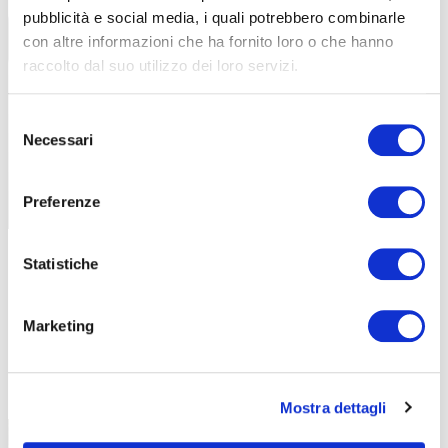
pubblicità e social media, i quali potrebbero combinarle
con altre informazioni che ha fornito loro o che hanno
raccolto dal suo utilizzo dei loro servizi.
Selezione
Necessari
del
ZÉFAL: ECCO L’ADATTATORE PER LA
CAMERE 
consenso
CLIK VALVE DI SCHWALBE
NUOVO 
Preferenze
Statistiche
Marketing
TUTTE LE CATEGORIE DEL MAGAZINE
Mostra dettagli