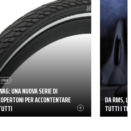
URBAN
WAG: UNA NUOVA SERIE DI
COPERTONI PER ACCONTENTARE
DA RMS, LE
TUTTI
TUTTI I TIP