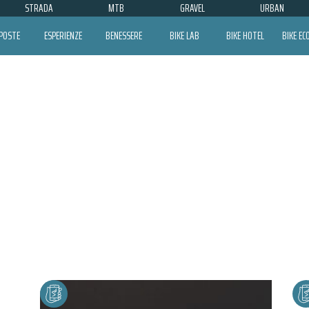
STRADA
MTB
GRAVEL
URBAN
POSTE
ESPERIENZE
BENESSERE
BIKE LAB
BIKE HOTEL
BIKE E
WAG