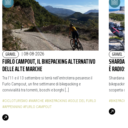
GRAVEL
GRAVEL
|
08-08-2026
FURLO CAMPOUT, IL BIKEPACKING ALTERNATIVO
SHARDANA
DELLE ALTE MARCHE
È RADIOS
Tra l’11 e il 13 settembre si terrà nell’entroterra pesarese il
Shardana Bi
Furlo Campout, un fine settimane di bikepacking e
bikepacking,
convivialità tra torrenti, boschi e borghi […]
scoperta de
#CICLOTURISMO
#MARCHE
#BIKEPACKING
#GOLE DEL FURLO
#BIKEPACKI
#APPENNINO
#FURLO CAMPOUT