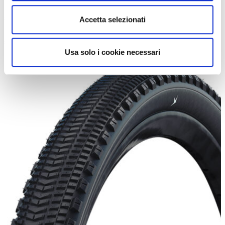
RX Pro portano in dote il medesimo range di misure,
pesi inferiori
alla gamma R
più classica, sono disponibili anche con fianchi color
Accetta selezionati
para, ma si alza leggermente il prezzo di listino.
74,90 euro per
singolo pneumatico, rispetto ai 49,90 euro.
Usa solo i cookie necessari