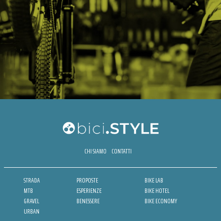
CHI SIAMO
CONTATTI
STRADA
PROPOSTE
BIKE LAB
MTB
ESPERIENZE
BIKE HOTEL
GRAVEL
BENESSERE
BIKE ECONOMY
URBAN