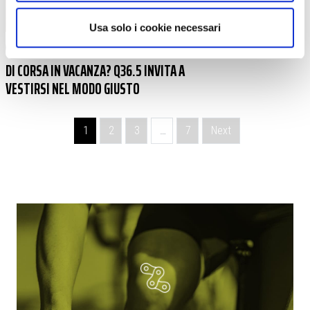
Usa solo i cookie necessari
ABBIGLIAMENTO
|
08-08-2025
DI CORSA IN VACANZA? Q36.5 INVITA A
VESTIRSI NEL MODO GIUSTO
Navigazione degli articoli
1
2
3
…
7
Next