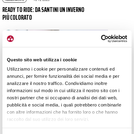
READY TO RIDE: DA SANTINI UN INVERNO
PIÙ COLORATO
Questo sito web utilizza i cookie
Utilizziamo i cookie per personalizzare contenuti ed
annunci, per fornire funzionalità dei social media e per
analizzare il nostro traffico. Condividiamo inoltre
informazioni sul modo in cui utilizza il nostro sito con i
ABBIGLIAMENTO
|
17-11-2025
nostri partner che si occupano di analisi dei dati web,
WOOL E GRID, L’INTIMO DA DONNA PER
pubblicità e social media, i quali potrebbero combinarle
L’INVERNO SECONDO ALÉ CYCLING
con altre informazioni che ha fornito loro o che hanno
raccolto dal suo utilizzo dei loro servizi.