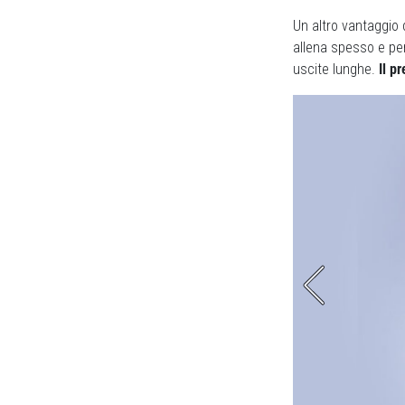
Un altro vantaggio 
allena spesso e per
uscite lunghe.
Il p
a le cuciture che sfregano