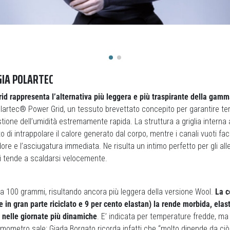
GIA POLARTEC
id rappresenta l’alternativa più leggera e più traspirante della gamm
Polartec® Power Grid, un tessuto brevettato concepito per garantire t
ione dell’umidità estremamente rapida. La struttura a griglia interna
 di intrappolare il calore generato dal corpo, mentre i canali vuoti faci
ore e l’asciugatura immediata. Ne risulta un intimo perfetto per gli all
hi tende a scaldarsi velocemente.
a 100 grammi, risultando ancora più leggera della versione Wool.
La c
e in gran parte riciclato e 9 per cento elastan) la rende morbida, elas
 nelle giornate più dinamiche
. E’ indicata per temperature fredde, m
mometro sale: Giada Borgato ricorda infatti che “molto dipende da ciò