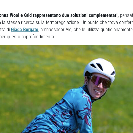
onna Wool e Grid rappresentano due soluzioni complementari,
pensat
on la stessa ricerca sulla termoregolazione. Un punto che trova confe
tta di
Giada Borgato
, ambassador Alé, che le utilizza quotidianamente 
per questo approfondimento.