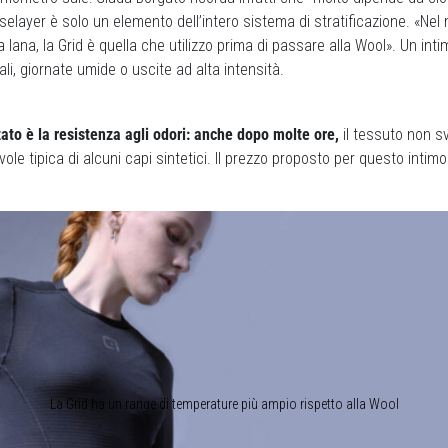
aselayer è solo un elemento dell’intero sistema di stratificazione. «Ne
a lana, la Grid è quella che utilizzo prima di passare alla Wool». Un inti
li, giornate umide o uscite ad alta intensità.
ato è la resistenza agli odori: anche dopo molte ore,
il tessuto non s
le tipica di alcuni capi sintetici. Il prezzo proposto per questo intim
La Grid ha un range di temperature più ampio rispetto alla Wool