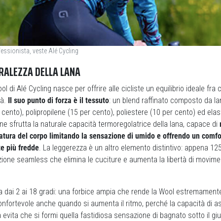
essionista, veste Alé Cycling
RALEZZA DELLA LANA
l di Alé Cycling nasce per offrire alle cicliste un equilibrio ideale fra 
tà.
Il suo punto di forza è il tessuto
: un blend raffinato composto da la
cento), polipropilene (15 per cento), poliestere (10 per cento) ed elas
e sfrutta la naturale capacità termoregolatrice della lana, capace di
atura del corpo limitando la sensazione di umido e offrendo un comf
te più fredde
. La leggerezza è un altro elemento distintivo: appena 12
zione seamless che elimina le cuciture e aumenta la libertà di movime
o va dai 2 ai 18 gradi: una forbice ampia che rende la Wool estremamente
nfortevole anche quando si aumenta il ritmo, perché la capacità di a
à evita che si formi quella fastidiosa sensazione di bagnato sotto il gi