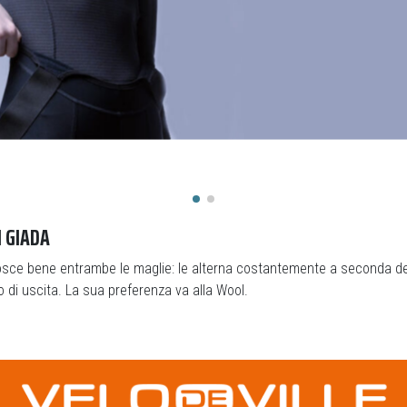
I GIADA
sce bene entrambe le maglie: le alterna costantemente a seconda del
po di uscita. La sua preferenza va alla Wool.