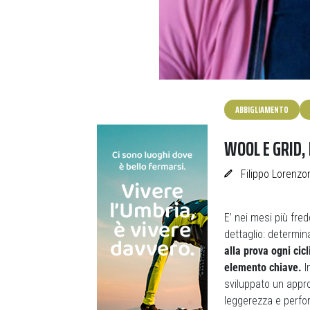
ABBIGLIAMENTO
WOOL E GRID, 
Filippo Lorenzo
E’ nei mesi più fre
dettaglio: determin
alla prova ogni cic
elemento chiave.
I
sviluppato un appro
leggerezza e perfo