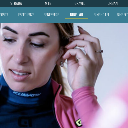
STRADA
MTB
GRAVEL
URBAN
POSTE
ESPERIENZE
BENESSERE
BIKE LAB
BIKE HOTEL
BIKE E