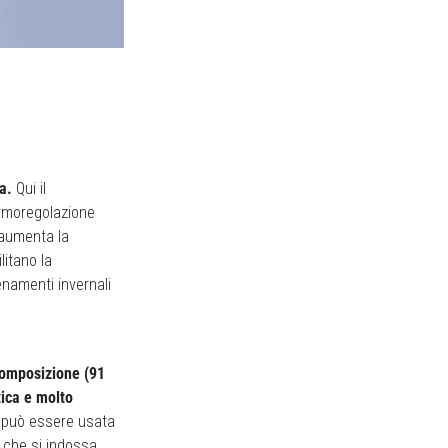
a.
Qui il
ermoregolazione
 aumenta la
litano la
enamenti invernali
omposizione (91
tica e molto
a può essere usata
 che si indossa