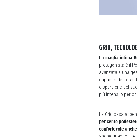
GRID, TECNOLO
La maglia intima Gr
protagonista è il 
avanzata e una gest
capacità del tessuto
dispersione del sud
più intensi o per c
La Grid pesa appen
per cento poliester
confortevole anche
anche quando il ter