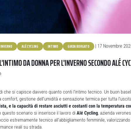
INVERNO
ALÉ CYCLING
INTIMO
GIADA BORGATO
| 17 Novembre 202
L’INTIMO DA DONNA PER L’INVERNO SECONDO ALÉ CYC
n
ddi che si capisce davvero quanto conti l’intimo tecnico. Un buon base
a comfort, gestione dell’umidità e sensazione termica per tutta l’uscit
lista, e la capacità di restare asciutti e costanti con la temperatura c
n questo scenario si inserisce il lavoro di
Alé Cycling
, azienda verones
ccio estremamente tecnico all’abbigliamento femminile, valorizzando v
rmance reali su strada.