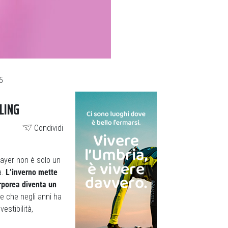
5
LING
Condividi
layer non è solo un
a.
L’inverno mette
orporea diventa un
e che negli anni ha
estibilità,