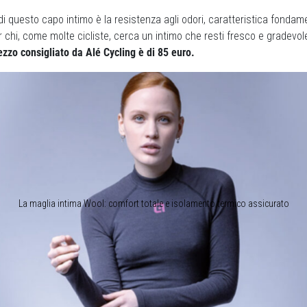
di questo capo intimo è la resistenza agli odori, caratteristica fondame
 chi, come molte cicliste, cerca un intimo che resti fresco e gradevo
rezzo consigliato da Alé Cycling è di 85 euro.
La maglia intima Wool: comfort totale e isolamento termico assicurato