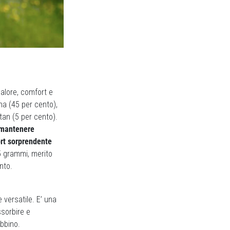
calore, comfort e
na (45 per cento),
tan (5 per cento).
mantenere
ort sorprendente
5 grammi, merito
nto.
 versatile. E’ una
ssorbire e
ubbino.