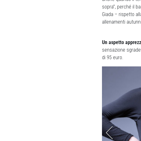
sopra”, perché il b
Giada – rispetto all
allenamenti autunna
Un aspetto apprezz
sensazione sgradevo
di 95 euro.
 che salgano a contatto col giubbino esterno