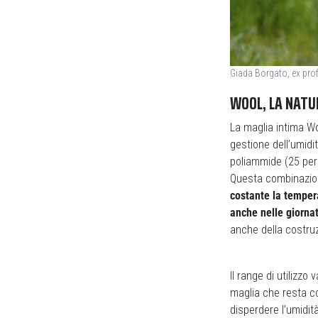
Giada Borgato, ex prof
WOOL, LA NATU
La maglia intima Woo
gestione dell’umidi
poliammide (25 per 
Questa combinazion
costante la temper
anche nelle giorna
anche della costru
Il range di utilizz
maglia che resta co
disperdere l’umidit