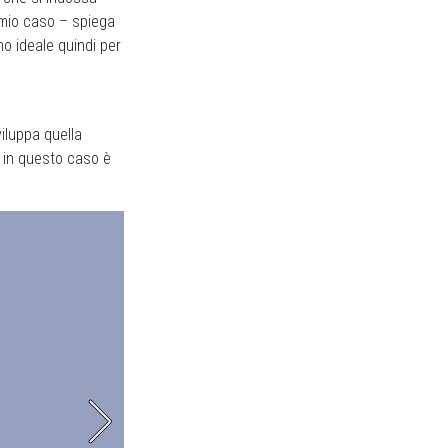
l mio caso – spiega
mo ideale quindi per
viluppa quella
o in questo caso è
La maniche sono leggermente più aderenti pe