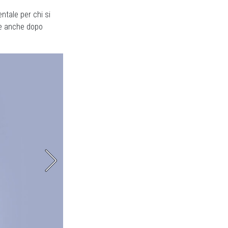
ntale per chi si
le anche dopo
Anche la vestibilità è al