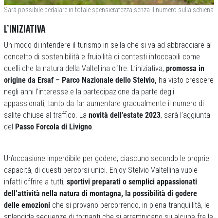
Sarà possibile pedalare in totale spensieratezza senza il numero sulla schiena
L’INIZIATIVA
Un modo di intendere il turismo in sella che si va ad abbracciare al
concetto di sostenibilità e fruibilità di contesti intoccabili come
quelli che la natura della Valtellina offre. L’iniziativa,
promossa in
origine da Ersaf – Parco Nazionale dello Stelvio,
ha visto crescere
negli anni l’interesse e la partecipazione da parte degli
appassionati, tanto da far aumentare gradualmente il numero di
salite chiuse al traffico. La
novità dell’estate 2023
, sarà l’aggiunta
del
Passo Forcola di Livigno
.
Un’occasione imperdibile per godere, ciascuno secondo le proprie
capacità, di questi percorsi unici. Enjoy Stelvio Valtellina vuole
infatti offrire a tutti,
sportivi preparati o semplici appassionati
dell’attività nella natura di montagna, la possibilità di godere
delle emozioni
che si provano percorrendo, in piena tranquillità, le
splendide sequenze di tornanti che si arrampicano su alcune fra le