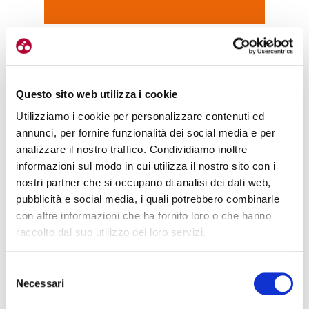
«Con questo ricco calendario di chiusure al traffico – dichiara
il
presidente di Valtellina Turismo
Roberto Galli
– la Valtellina si
Questo sito web utilizza i cookie
conferma sempre di più una
meta appetibile per il cicloturismo, un
Utilizziamo i cookie per personalizzare contenuti ed
settore in costante e continua crescita
. Di anno in anno Enjoy
annunci, per fornire funzionalità dei social media e per
Stelvio Valtellina cresce in termini di partecipazione e questo
analizzare il nostro traffico. Condividiamo inoltre
permette di avere sul territorio appassionati che, oltre a scalare i
informazioni sul modo in cui utilizza il nostro sito con i
nostri grandi passi alpini, vivono e godono appieno l’offerta
nostri partner che si occupano di analisi dei dati web,
turistica della nostra destinazione, in primis enogastronomia e
pubblicità e social media, i quali potrebbero combinarle
natura».
con altre informazioni che ha fornito loro o che hanno
raccolto dal suo utilizzo dei loro servizi.
Selezione
Necessari
del
consenso