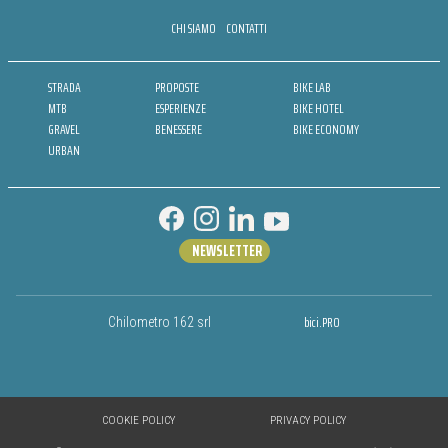
CHI SIAMO
CONTATTI
STRADA
PROPOSTE
BIKE LAB
MTB
ESPERIENZE
BIKE HOTEL
GRAVEL
BENESSERE
BIKE ECONOMY
URBAN
NEWSLETTER
bici.PRO
Chilometro 162 srl
COOKIE POLICY
PRIVACY POLICY