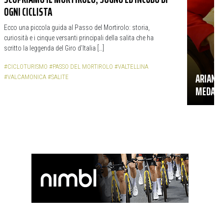
OGNI CICLISTA
Ecco una piccola guida al Passo del Mortirolo: storia,
curiosità e i cinque versanti principali della salita che ha
scritto la leggenda del Giro d’Italia […]
#CICLOTURISMO
#PASSO DEL MORTIROLO
#VALTELLINA
ARIANN
#VALCAMONICA
#SALITE
MEDAGLI