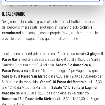
Paesaggi mozzafiato da godersi nella pace della natura
IL CALENDARIO
Nei giorni dell’iniziativa, grazie alla chiusura al traffico motorizzato
dei percorsi interessati, i protagonisti saranno solo
ciclisti e
camminatori
o chiunque, con le proprie forze, vorrà mettere alla
prova le proprie capacità su queste salite storiche.
Il calendario si suddivide in tre mesi. A partire da
sabato 3 giugno il
Passo Gavia
vedrà la strada chiusa dalle 8,30 alle 12,30 da Santa
Caterina Valfurva e da S. Apollonia.
Sabato 3 e domenica 4, il
Passo Forcola
dalle 8 alle 16 da Parcheggio Alpe Vago a Livigno.
Sabato 10 il Passo San Marco
dalle 8,30 alle 12,30 da Albaredo per
S. Marco e da Mezzoldo.
Venerdì 16 Passo del Mortirolo
dalle 8,30
alle 12,30 da Mazzo di Valtellina.
Sabato 17 la Salita ai Laghi di
Cancano
dalle 8,30 alle 12,30 da Fior d’Alpe, in Valdidentro.
Domenica 18 il Passo dello Stelvio
dalle 8,30 alle 12,30 da Bagni
Vecchi a Bormio.