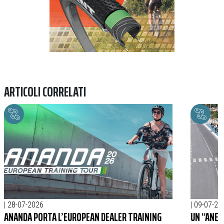
ARTICOLI CORRELATI
|
28-07-2026
|
09-07-20
ANANDA PORTA L’EUROPEAN DEALER TRAINING
UN “ANEL