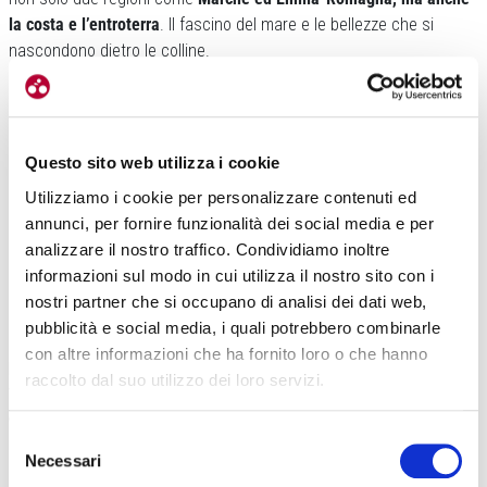
la costa e l’entroterra
. Il fascino del mare e le bellezze che si
nascondono dietro le colline.
Questo sito web utilizza i cookie
Utilizziamo i cookie per personalizzare contenuti ed
annunci, per fornire funzionalità dei social media e per
analizzare il nostro traffico. Condividiamo inoltre
«Appena usciti dal circuito di
Misano
, nel quale faremo un giro
informazioni sul modo in cui utilizza il nostro sito con i
prima di andare verso l’esterno – spiega Cassani – troveremo il
nostri partner che si occupano di analisi dei dati web,
Castello di Gradara, un punto davvero affascinante legato alla
pubblicità e social media, i quali potrebbero combinarle
storia del territorio.
Da lì imboccheremo una salita facile che ci
con altre informazioni che ha fornito loro o che hanno
porterà a Tavullia
, sopra al ranch di Valentino Rossi per scendere
raccolto dal suo utilizzo dei loro servizi.
velocemente e poi risalire verso Mondaino.
Siamo a metà dei 60
chilometri che andremo a fare. Le colline marchigiane e
Selezione
romagnole qui sono una cosa sola
e pedalare su queste pendenze
Necessari
del
dolci rende la fatica accettabile se poi ripagata dagli scenari