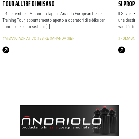
TOUR ALL’IBF DI MISANO
SI PROPO
Il 4 settembre a Misano fa tappa l’Ananda European Dealer
Il Suzuki B
Training Tour, appuntamento aperto a operatori di e-bike per
una destinaz
conoscere i suoi sistemi […]
varietà di p
#MISANO ADRIATICO
#EBIKE
#ANANDA
#IBF
#ROMAGNA