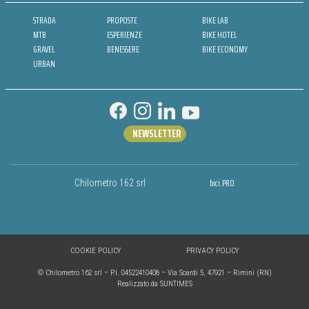
STRADA
PROPOSTE
BIKE LAB
MTB
ESPERIENZE
BIKE HOTEL
GRAVEL
BENESSERE
BIKE ECONOMY
URBAN
NEWSLETTER
bici.PRO
Chilometro 162 srl
COOKIE POLICY
PRIVACY POLICY
© Chilometro 162 srl – P.I. 04522410408 – Via Soardi 5, 47921 – Rimini (RN)
Realizzato da SUNTIMES