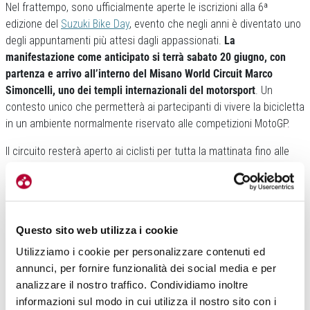
Nel frattempo, sono ufficialmente aperte le iscrizioni alla 6ª
edizione del
Suzuki Bike Day
, evento che negli anni è diventato uno
degli appuntamenti più attesi dagli appassionati.
La
manifestazione come anticipato si terrà sabato 20 giugno, con
partenza e arrivo all’interno del Misano World Circuit Marco
Simoncelli, uno dei templi internazionali del motorsport
. Un
contesto unico che permetterà ai partecipanti di vivere la bicicletta
in un ambiente normalmente riservato alle competizioni MotoGP.
Il circuito resterà aperto ai ciclisti per tutta la mattinata fino alle
ore 14:30.
Questo permetterà di pedalare liberamente sulla pista
anche a chi non vorrà affrontare l’intero percorso
. Il tracciato del
Suzuki Bike Day 2026 prevede un percorso di circa 62 chilometri
con 900 metri di dislivello. Un itinerario pensato per offrire
Questo sito web utilizza i cookie
emozioni a ciclisti di ogni livello.
Utilizziamo i cookie per personalizzare contenuti ed
annunci, per fornire funzionalità dei social media e per
analizzare il nostro traffico. Condividiamo inoltre
informazioni sul modo in cui utilizza il nostro sito con i