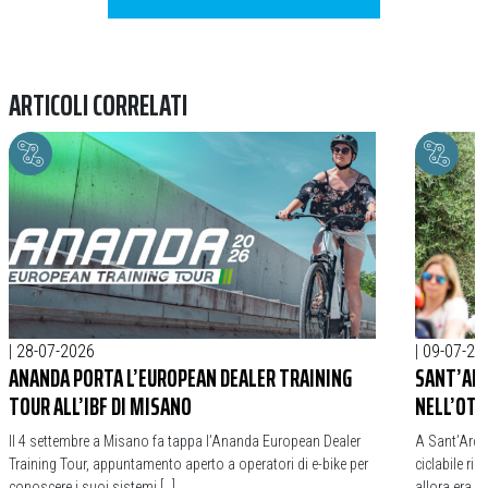
ARTICOLI CORRELATI
|
28-07-2026
|
09-07-20
ANANDA PORTA L’EUROPEAN DEALER TRAINING
SANT’ARC
TOUR ALL’IBF DI MISANO
NELL’OT
Il 4 settembre a Misano fa tappa l’Ananda European Dealer
A Sant’Arca
Training Tour, appuntamento aperto a operatori di e-bike per
ciclabile ri
conoscere i suoi sistemi […]
allora era p