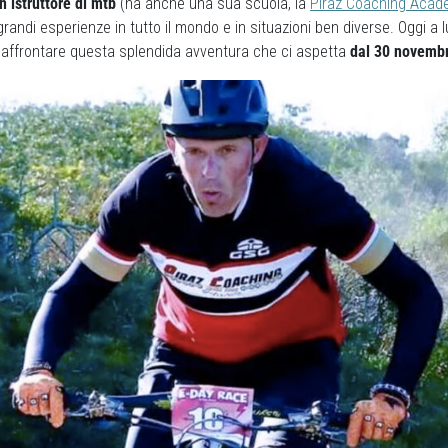
un istruttore di mtb
(ha anche una sua scuola, la
Piraz Coaching Aca
grandi esperienze in tutto il mondo e in situazioni ben diverse. Oggi a l
r affrontare questa splendida avventura che ci aspetta
dal
30 novembr