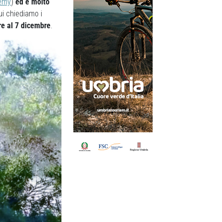
demy
)
ed è molto
ui chiediamo i
e al 7 dicembre
.