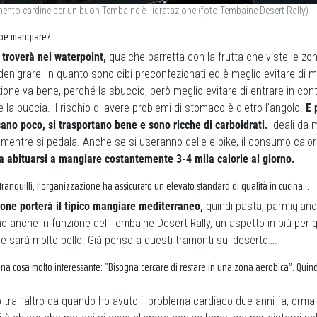
emento cardine per un buon Tembaine è l’idratazione (foto Tembaine Desert Rally)
bbe mangiare?
i troverà nei waterpoint,
qualche barretta con la frutta che viste le z
nigrare, in quanto sono cibi preconfezionati ed è meglio evitare di 
ione va bene, perché la sbuccio, però meglio evitare di entrare in conta
 la buccia. Il rischio di avere problemi di stomaco è dietro l’angolo.
E 
esano poco, si trasportano bene e sono ricche di carboidrati.
Ideali da 
 mentre si pedala. Anche se si useranno delle e-bike, il consumo calo
a abituarsi a mangiare costantemente 3-4 mila calorie al giorno.
ranquilli, l’organizzazione ha assicurato un elevato standard di qualità in cucina…
ione porterà il tipico mangiare mediterraneo,
quindi pasta, parmigiano,
o anche in funzione del Tembaine Desert Rally, un aspetto in più per 
e sarà molto bello. Già penso a questi tramonti sul deserto….
una cosa molto interessante: “Bisogna cercare di restare in una zona aerobica”. Quind
 tra l’altro da quando ho avuto il problema cardiaco due anni fa, ormai