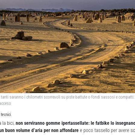
 tanti saranno i chilometri scorrevoli su piste battute o fondi sassosi e compatti:
acceso
tecnici.
 la bici,
non serviranno gomme ipertassellate: le fatbike lo insegnano
 un buon volume d’aria per non affondare
e poco tassello per avere s