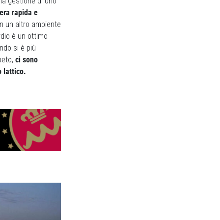
lla gestione di uno
era rapida e
n un altro ambiente
rdio è un ottimo
ndo si è più
peto,
ci sono
 lattico.