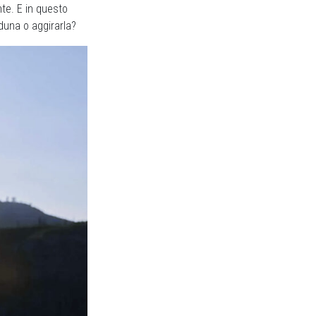
nte. E in questo
duna o aggirarla?