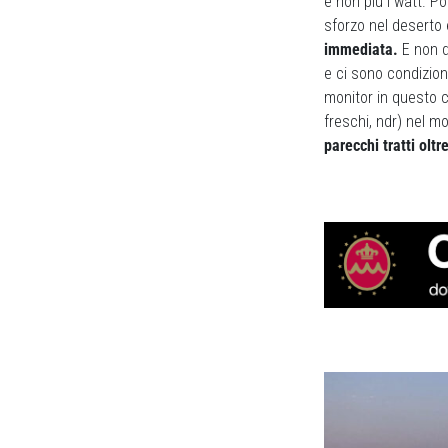
e non più i watt. P
sforzo nel deserto 
immediata.
E non d
e ci sono condizioni
monitor in questo c
freschi, ndr) nel m
parecchi tratti oltr