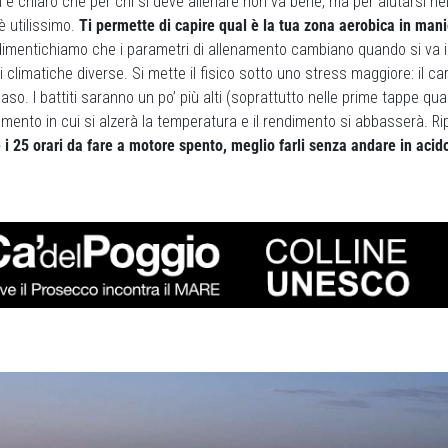
oi è chiaro che per chi si deve allenare non va bene, ma per aiutarsi ne
è utilissimo.
Ti permette di capire qual è la tua zona aerobica in mani
imentichiamo che i parametri di allenamento cambiano quando si va i
 climatiche diverse. Si mette il fisico sotto uno stress maggiore: il ca
aso. I battiti saranno un po’ più alti (soprattutto nelle prime tappe qua
omento in cui si alzerà la temperatura e il rendimento si abbasserà. Ri
e i 25 orari da fare a motore spento, meglio farli senza andare in acido