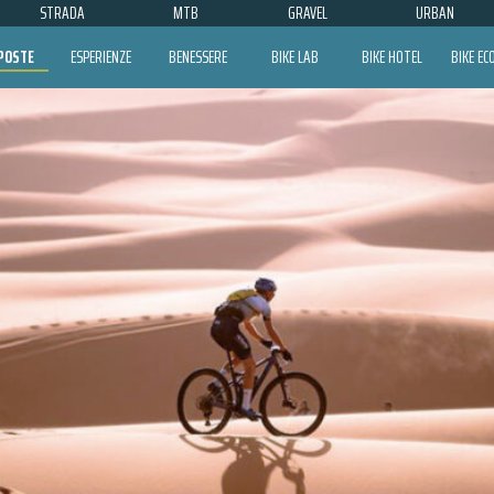
STRADA
MTB
GRAVEL
URBAN
POSTE
ESPERIENZE
BENESSERE
BIKE LAB
BIKE HOTEL
BIKE E