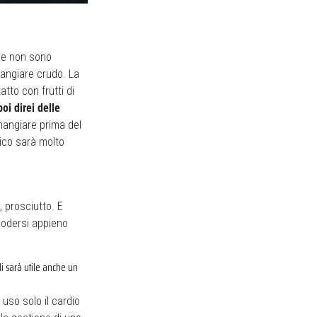
one non sono
mangiare crudo. La
tto con frutti di
poi direi delle
mangiare prima del
rico sarà molto
 prosciutto. E
godersi appieno
i sarà utile anche un
 uso solo il cardio