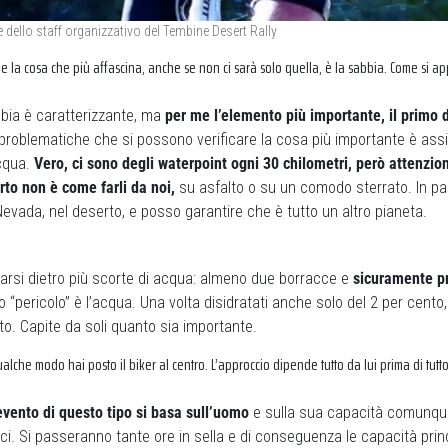
e dello staff organizzativo del Tembine Desert Rally
 e la cosa che più affascina, anche se non ci sarà solo quella, è la sabbia. Come si ap
bia è caratterizzante, ma
per me l’elemento più importante, il primo di
 problematiche che si possono verificare la cosa più importante è assi
cqua.
Vero, ci sono degli waterpoint ogni 30 chilometri, però attenzio
rto non è come farli da noi,
su asfalto o su un comodo sterrato. In p
 Nevada, nel deserto, e posso garantire che è tutto un altro pianeta.
tarsi dietro più scorte di acqua: almeno due borracce e
sicuramente p
ero “pericolo” è l’acqua. Una volta disidratati anche solo del 2 per cento
to. Capite da soli quanto sia importante.
lche modo hai posto il biker al centro. L’approccio dipende tutto da lui prima di tutto
evento di questo tipo si basa sull’uomo
e sulla sua capacità comunque
bici. Si passeranno tante ore in sella e di conseguenza le capacità prin