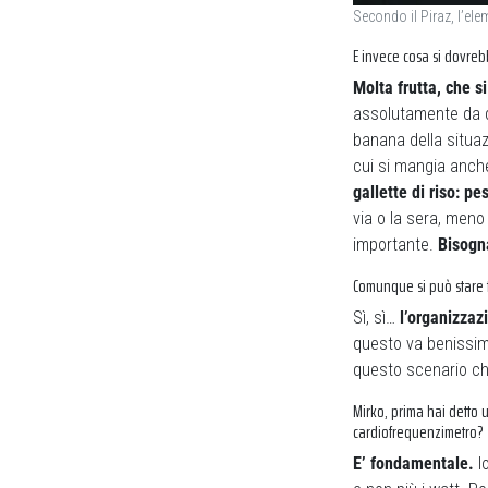
Secondo il Piraz, l’el
E invece cosa si dovre
Molta frutta, che s
assolutamente da de
banana della situaz
cui si mangia anche
gallette di riso: p
via o la sera, meno
importante.
Bisogn
Comunque si può stare t
Sì, sì…
l’organizzaz
questo va benissim
questo scenario ch
Mirko, prima hai detto 
cardiofrequenzimetro?
E’ fondamentale.
Io