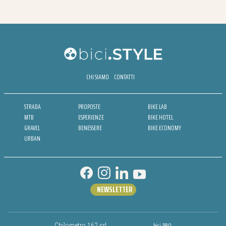
CHI SIAMO
CONTATTI
STRADA
PROPOSTE
BIKE LAB
MTB
ESPERIENZE
BIKE HOTEL
GRAVEL
BENESSERE
BIKE ECONOMY
URBAN
NEWSLETTER
bici.PRO
Chilometro 162 srl