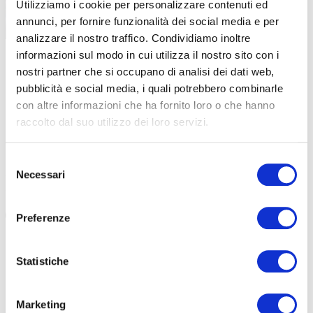
Utilizziamo i cookie per personalizzare contenuti ed
annunci, per fornire funzionalità dei social media e per
analizzare il nostro traffico. Condividiamo inoltre
|
informazioni sul modo in cui utilizza il nostro sito con i
29-10-2025
nostri partner che si occupano di analisi dei dati web,
ELASTIC INTERFACE & PAOLA GIANOTTI:
pubblicità e social media, i quali potrebbero combinarle
100×100 DONNE PER UN FUTURO SOSTENIBILE
con altre informazioni che ha fornito loro o che hanno
Paola Gianotti, insieme a Elastic Interface®, ha allestito
raccolto dal suo utilizzo dei loro servizi.
“100×100 Donne”, un appuntamento solo al femminile. Un
successo denso di significati […]
Selezione
Necessari
#PIEMONTE
#ELASTIC INTERFACE
#PAOLA GIANOTTI
del
#100×100 DONNE
consenso
Preferenze
Statistiche
Marketing