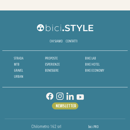
CHI SIAMO
CONTATTI
STRADA
PROPOSTE
BIKE LAB
MTB
ESPERIENZE
BIKE HOTEL
GRAVEL
BENESSERE
BIKE ECONOMY
URBAN
NEWSLETTER
bici.PRO
Chilometro 162 srl