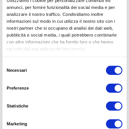
Utilizziamo i cookie per personalizzare contenuti ed
annunci, per fornire funzionalità dei social media e per
analizzare il nostro traffico. Condividiamo inoltre
informazioni sul modo in cui utilizza il nostro sito con i
nostri partner che si occupano di analisi dei dati web,
pubblicità e social media, i quali potrebbero combinarle
TUTTE LE CATEGORIE DEL MAGAZINE
con altre informazioni che ha fornito loro o che hanno
raccolto dal suo utilizzo dei loro servizi.
Selezione
Necessari
del
consenso
Preferenze
PROPOSTE
Statistiche
Marketing