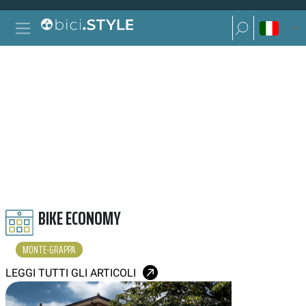
Vai al contenuto
Ricerca per:
Navigazione principale
Ricerca per:
MONTE GRAPPA
BIKE ECONOMY
MONTE-GRAPPA
LEGGI TUTTI GLI ARTICOLI