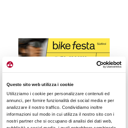
Questo sito web utilizza i cookie
Utilizziamo i cookie per personalizzare contenuti ed
TUTTE LE CATEGORIE DEL MAGAZINE
annunci, per fornire funzionalità dei social media e per
analizzare il nostro traffico. Condividiamo inoltre
informazioni sul modo in cui utilizza il nostro sito con i
nostri partner che si occupano di analisi dei dati web,
pubblicità e social media, i quali potrebbero combinarle