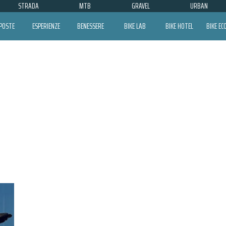
STRADA
MTB
GRAVEL
URBAN
POSTE
ESPERIENZE
BENESSERE
BIKE LAB
BIKE HOTEL
BIKE E
ANDREA DEVICENZI