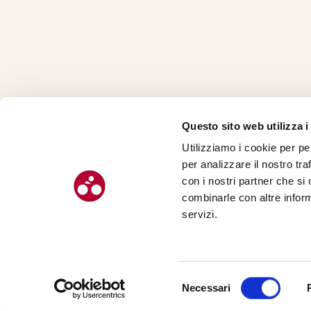
Questo sito web utilizza i
Utilizziamo i cookie per pe
CHI SI
per analizzare il nostro tra
CONTAT
con i nostri partner che si
combinarle con altre inform
servizi.
© Chilometro 162 srl – P.I. 04522410408 – Via Soardi 5, 47921 – Rimi
Selezione
Necessari
Realizzato da SUNTIMES
del