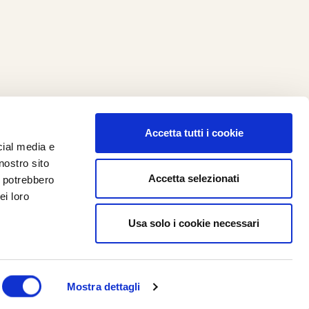
Accetta tutti i cookie
cial media e
ilometro 162 srl
nostro sito
i.PRO
Accetta selezionati
i potrebbero
ei loro
Usa solo i cookie necessari
Mostra dettagli