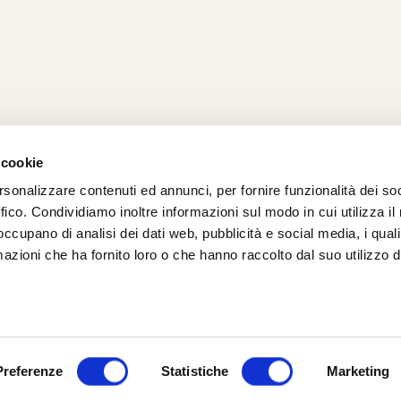
 cookie
rsonalizzare contenuti ed annunci, per fornire funzionalità dei so
AMO
STRADA
PROPOSTE
BIKE LAB
Ch
ffico. Condividiamo inoltre informazioni sul modo in cui utilizza il 
TI
MTB
ESPERIENZE
BIKE HOTEL
bic
 occupano di analisi dei dati web, pubblicità e social media, i qual
GRAVEL
BENESSERE
BIKE ECONOMY
azioni che ha fornito loro o che hanno raccolto dal suo utilizzo d
URBAN
ni (RN)
Cookie Policy
Privacy Policy
Preferenze
Statistiche
Marketing