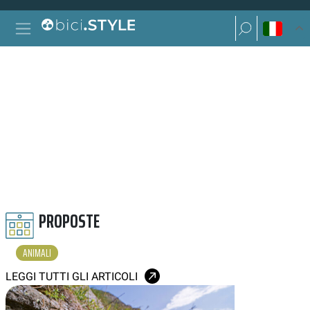
Vai al contenuto
Ricerca per:
Navigazione principale
Ricerca per:
ANIMALI
PROPOSTE
ANIMALI
LEGGI TUTTI GLI ARTICOLI