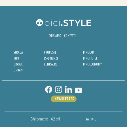
CHI SIAMO
CONTATTI
STRADA
PROPOSTE
BIKE LAB
MTB
ESPERIENZE
BIKE HOTEL
GRAVEL
BENESSERE
BIKE ECONOMY
URBAN
NEWSLETTER
bici.PRO
Chilometro 162 srl