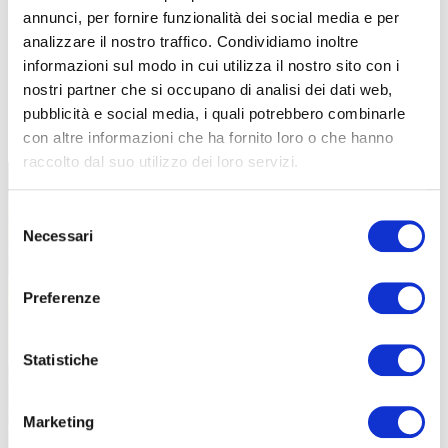
annunci, per fornire funzionalità dei social media e per
analizzare il nostro traffico. Condividiamo inoltre
informazioni sul modo in cui utilizza il nostro sito con i
nostri partner che si occupano di analisi dei dati web,
TUTTE LE CATEGORIE DEL MAGAZINE
pubblicità e social media, i quali potrebbero combinarle
con altre informazioni che ha fornito loro o che hanno
raccolto dal suo utilizzo dei loro servizi.
Selezione
Necessari
del
consenso
Preferenze
PROPOSTE
Statistiche
Marketing