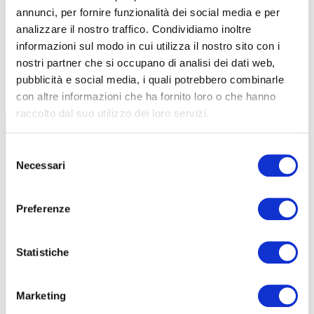
annunci, per fornire funzionalità dei social media e per
analizzare il nostro traffico. Condividiamo inoltre
informazioni sul modo in cui utilizza il nostro sito con i
nostri partner che si occupano di analisi dei dati web,
TUTTE LE CATEGORIE DEL MAGAZINE
pubblicità e social media, i quali potrebbero combinarle
con altre informazioni che ha fornito loro o che hanno
raccolto dal suo utilizzo dei loro servizi.
Selezione
Necessari
del
consenso
Preferenze
PROPOSTE
Statistiche
Marketing