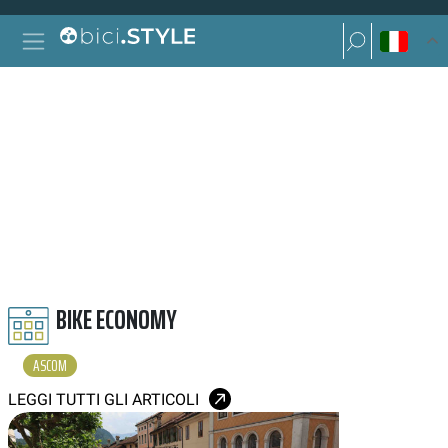
Vai al contenuto
Ricerca per:
Navigazione principale
Ricerca per:
ASCOM
BIKE ECONOMY
ASCOM
LEGGI TUTTI GLI ARTICOLI