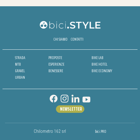
CHI SIAMO
CONTATTI
STRADA
PROPOSTE
BIKE LAB
MTB
ESPERIENZE
BIKE HOTEL
GRAVEL
BENESSERE
BIKE ECONOMY
URBAN
NEWSLETTER
bici.PRO
Chilometro 162 srl