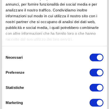
annunci, per fornire funzionalità dei social media e per
analizzare il nostro traffico. Condividiamo inoltre
informazioni sul modo in cui utilizza il nostro sito con i
nostri partner che si occupano di analisi dei dati web,
TUTTE LE CATEGORIE DEL MAGAZINE
pubblicità e social media, i quali potrebbero combinarle
con altre informazioni che ha fornito loro o che hanno
raccolto dal suo utilizzo dei loro servizi.
Selezione
Necessari
del
consenso
Preferenze
PROPOSTE
Statistiche
Marketing