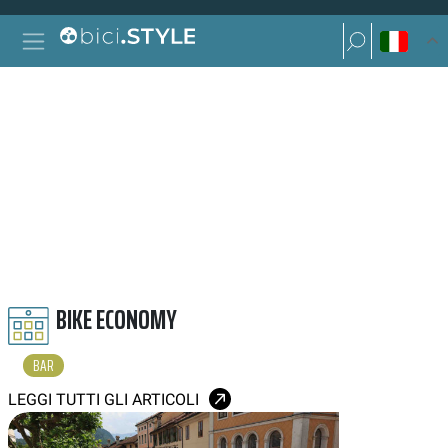
Vai al contenuto
Ricerca per:
Navigazione principale
Ricerca per:
BAR
BIKE ECONOMY
BAR
LEGGI TUTTI GLI ARTICOLI