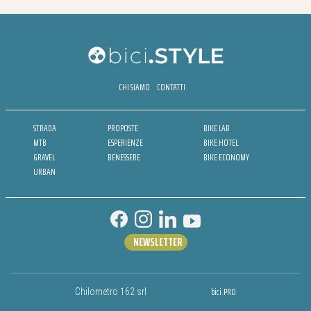
CHI SIAMO
CONTATTI
STRADA
PROPOSTE
BIKE LAB
MTB
ESPERIENZE
BIKE HOTEL
GRAVEL
BENESSERE
BIKE ECONOMY
URBAN
NEWSLETTER
bici.PRO
Chilometro 162 srl