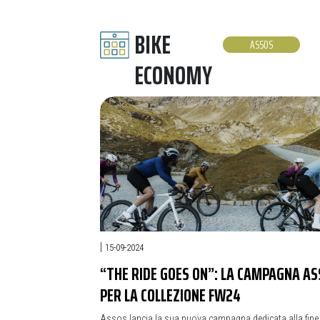
BIKE
ASSOS
ECONOMY
|
15-09-2024
“THE RIDE GOES ON”: LA CAMPAGNA A
PER LA COLLEZIONE FW24
Assos lancia la sua nuova campagna dedicata alla fine