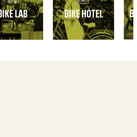
B
BIKE LAB
BIKE HOTEL