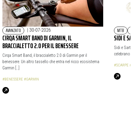
AVANZATO
MTB
G
|
30-07-2026
CIRQA SMART BAND DI GARMIN, IL
SIDI E S
BRACCIALETTO 2.0 PER IL BENESSERE
Sidi e Sarto
celebrano il
Cirqa Smart Band, il braccialetto 2.0 di Garmin per il
benessere. Un altro tassello che entra nel ricco ecosistema
#SCARPE
#S
Garmin […]
#BENESSERE
#GARMIN