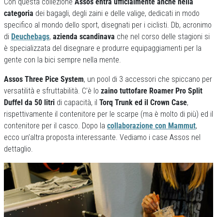
Con questa collezione
Assos entra ufficialmente anche nella
categoria
dei bagagli, degli zaini e delle valige, dedicati in modo
specifico al mondo dello sport, disegnati per i ciclisti. Db, acronimo
di
Deuchebags
,
azienda scandinava
che nel corso delle stagioni si
è specializzata del disegnare e produrre equipaggiamenti per la
gente con la bici sempre nella mente.
Assos Three Pice System
, un pool di 3 accessori che spiccano per
versatilità e sfruttabilità. C’è lo
zaino tuttofare Roamer Pro Split
Duffel da 50 litri
di capacità, il
Torq Trunk ed il Crown Case
,
rispettivamente il contenitore per le scarpe (ma è molto di più) ed il
contenitore per il casco. Dopo la
collaborazione con Mammut
,
ecco un’altra proposta interessante. Vediamo i case Assos nel
dettaglio.