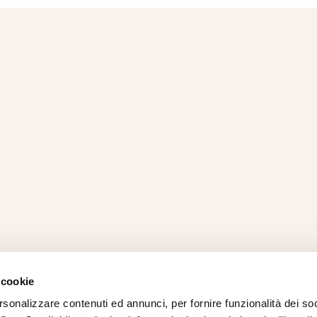
 cookie
rsonalizzare contenuti ed annunci, per fornire funzionalità dei so
AMO
STRADA
PROPOSTE
BIKE LAB
Ch