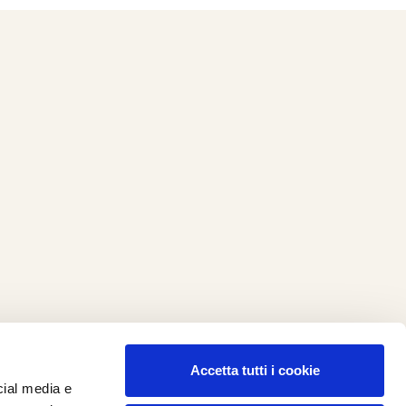
Accetta tutti i cookie
cial media e
ilometro 162 srl