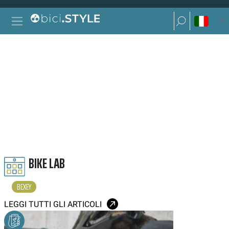
Vai al contenuto
Ricerca per:
Navigazione principale
Ricerca per:
BEXEY
BIKE LAB
BEXEY
LEGGI TUTTI GLI ARTICOLI