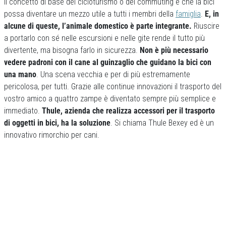
Il concetto di base del cicloturismo o del commuting è che la bici
possa diventare un mezzo utile a tutti i membri della
famiglia
.
E, in
alcune di queste, l’animale domestico è parte integrante.
Riuscire
a portarlo con sé nelle escursioni e nelle gite rende il tutto più
divertente, ma bisogna farlo in sicurezza.
Non è più necessario
vedere padroni con il cane al guinzaglio che guidano la bici con
una mano
. Una scena vecchia e per di più estremamente
pericolosa, per tutti. Grazie alle continue innovazioni il trasporto del
vostro amico a quattro zampe è diventato sempre più semplice e
immediato.
Thule, azienda che realizza accessori per il trasporto
di oggetti in bici, ha la soluzione
. Si chiama Thule Bexey ed è un
innovativo rimorchio per cani.