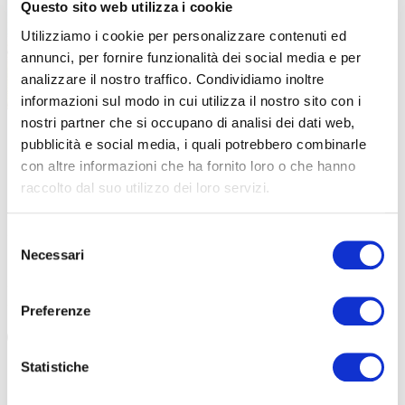
Questo sito web utilizza i cookie
Utilizziamo i cookie per personalizzare contenuti ed
annunci, per fornire funzionalità dei social media e per
analizzare il nostro traffico. Condividiamo inoltre
informazioni sul modo in cui utilizza il nostro sito con i
nostri partner che si occupano di analisi dei dati web,
|
26-11-2024
pubblicità e social media, i quali potrebbero combinarle
IL BLACK FRIDAY POW ITALIA? UNA CAMPAGNA A
con altre informazioni che ha fornito loro o che hanno
FAVORE DELLA LOTTA CLIMATICA
raccolto dal suo utilizzo dei loro servizi.
Aperte le sottoscrizioni indette da Protect Our Winters Italia.
Attraverso POW si può dare una mano a tutelare i luoghi
Selezione
dove facciamo sport […]
Necessari
del
consenso
#PROTECT OUR WINTERS ITALIA
#MONTURA
#CAMBIAMENTI CLIMATICI
Preferenze
Statistiche