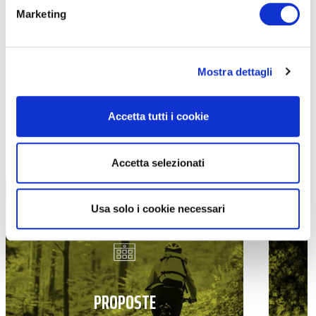
Marketing
Mostra dettagli
Accetta tutti i cookie
TUTTE LE CATEGORIE DEL MAGAZINE
Accetta selezionati
Usa solo i cookie necessari
PROPOSTE