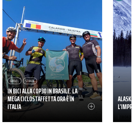
GRAVEL
STRADA
IN BICI ALLA COP30 IN BRASILE. LA
MEGA CICLOSTAFFETTA ORA È IN
ALASKA 
ITALIA
L’IMPRE
|
|
28-07-2025
18-04-202