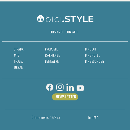
CHI SIAMO
CONTATTI
STRADA
PROPOSTE
BIKE LAB
MTB
ESPERIENZE
BIKE HOTEL
GRAVEL
BENESSERE
BIKE ECONOMY
URBAN
NEWSLETTER
bici.PRO
Chilometro 162 srl