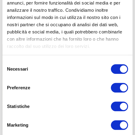
annunci, per fornire funzionalità dei social media e per
analizzare il nostro traffico. Condividiamo inoltre
informazioni sul modo in cui utilizza il nostro sito con i
nostri partner che si occupano di analisi dei dati web,
TUTTE LE CATEGORIE DEL MAGAZINE
pubblicità e social media, i quali potrebbero combinarle
con altre informazioni che ha fornito loro o che hanno
raccolto dal suo utilizzo dei loro servizi.
Selezione
Necessari
del
consenso
Preferenze
PROPOSTE
Statistiche
Marketing