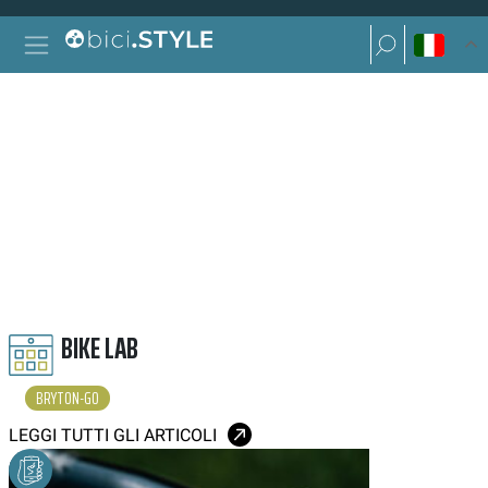
Vai al contenuto
Ricerca per:
Navigazione principale
Ricerca per:
BRYTON GO
BIKE LAB
BRYTON-GO
LEGGI TUTTI GLI ARTICOLI