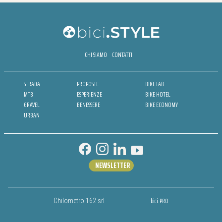
CHI SIAMO
CONTATTI
STRADA
PROPOSTE
BIKE LAB
MTB
ESPERIENZE
BIKE HOTEL
GRAVEL
BENESSERE
BIKE ECONOMY
URBAN
NEWSLETTER
bici.PRO
Chilometro 162 srl