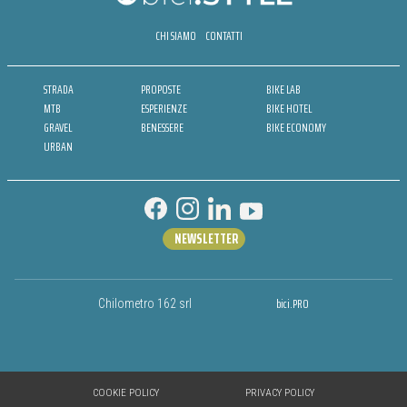
CHI SIAMO
CONTATTI
STRADA
PROPOSTE
BIKE LAB
MTB
ESPERIENZE
BIKE HOTEL
GRAVEL
BENESSERE
BIKE ECONOMY
URBAN
NEWSLETTER
bici.PRO
Chilometro 162 srl
COOKIE POLICY
PRIVACY POLICY