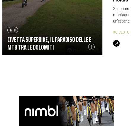
Scopriamo il
montagne e p
un’esperienz
MTB
#CICLOTUR
CIVETTA SUPERBIKE, IL PARADISO DELLE E-
MTB TRA LE DOLOMITI