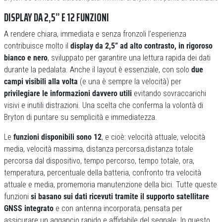
DISPLAY DA 2,5” E 12 FUNZIONI
A rendere chiara, immediata e senza fronzoli l’esperienza
contribuisce molto il
display da 2,5” ad alto contrasto, in rigoroso
bianco e nero
, sviluppato per garantire una lettura rapida dei dati
durante la pedalata. Anche il layout è essenziale, con solo
due
campi visibili alla volta
(e una è sempre la velocità) per
privilegiare le informazioni davvero utili
evitando sovraccarichi
visivi e inutili distrazioni. Una scelta che conferma la volontà di
Bryton di puntare su semplicità e immediatezza.
Le
funzioni disponibili sono 12
, e cioè: velocità attuale, velocità
media, velocità massima, distanza percorsa,distanza totale
percorsa dal dispositivo, tempo percorso, tempo totale, ora,
temperatura, percentuale della batteria, confronto tra velocità
attuale e media, promemoria manutenzione della bici. Tutte queste
funzioni
si basano sui dati ricevuti tramite il supporto satellitare
GNSS integrato
e con antenna incorporata, pensata per
assicurare un aggancio rapido e affidabile del segnale. In questo