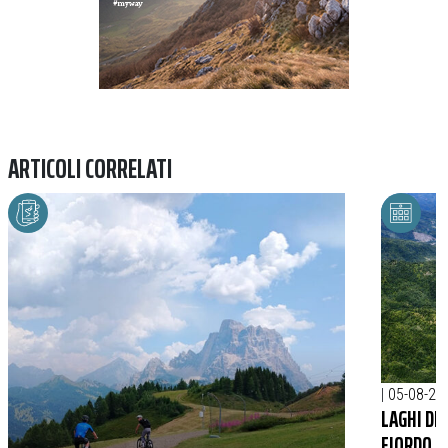
ARTICOLI CORRELATI
|
05-08-20
LAGHI DE
FIORDO D