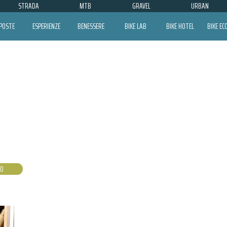
STRADA
MTB
GRAVEL
URBAN
POSTE
ESPERIENZE
BENESSERE
BIKE LAB
BIKE HOTEL
BIKE E
CAMISANO VICENTINO
NO