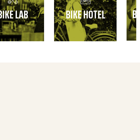
B
BIKE LAB
BIKE HOTEL