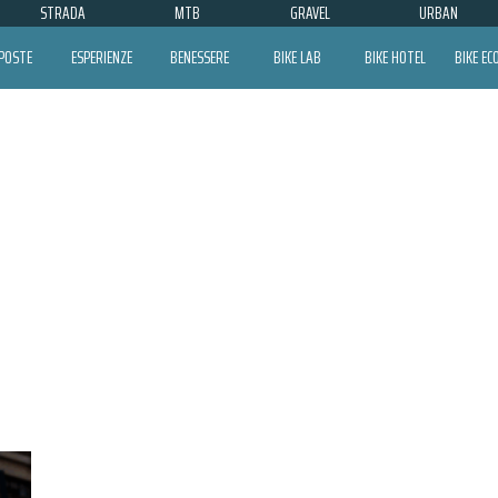
STRADA
MTB
GRAVEL
URBAN
POSTE
ESPERIENZE
BENESSERE
BIKE LAB
BIKE HOTEL
BIKE E
CHARTER+