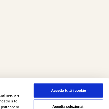
Accetta tutti i cookie
cial media e
ilometro 162 srl
nostro sito
i.PRO
Accetta selezionati
i potrebbero