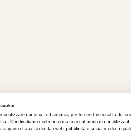
 cookie
rsonalizzare contenuti ed annunci, per fornire funzionalità dei so
AMO
STRADA
PROPOSTE
BIKE LAB
Ch
ffico. Condividiamo inoltre informazioni sul modo in cui utilizza il 
TI
MTB
ESPERIENZE
BIKE HOTEL
bic
 occupano di analisi dei dati web, pubblicità e social media, i qual