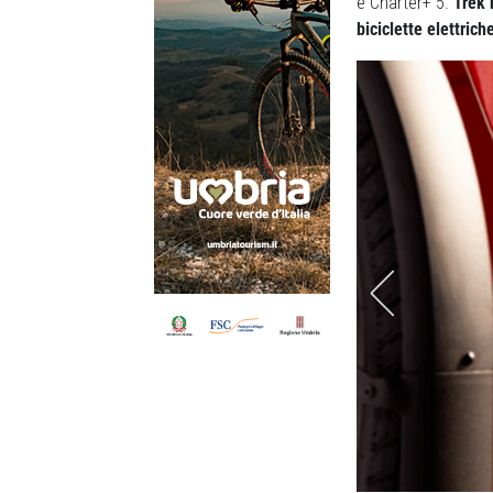
e Charter+ 5.
Trek 
biciclette elettrich
è facile da estrarre e trasportare