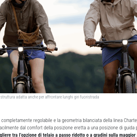
 struttura adatta anche per affrontare lunghi giri fuoristrada
 completamente regolabile e la geometria bilanciata della linea Chart
 facilmente dal comfort della posizione eretta a una posizione di guida 
iere tra l’opzione di telaio a passo ridotto o a gradini sulla maggior