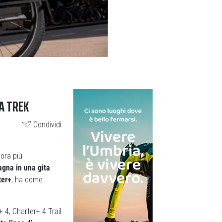
A TREK
Condividi
cora più
pagna in una gita
ter+
, ha come
+ 4, Charter+ 4 Trail