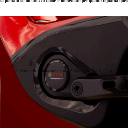
ha puntato su un utilizzo facile e immediato per quanto riguarda ques
e
.
Trek ha scelto di utilizzare i motori Bosch per la linea Charter+