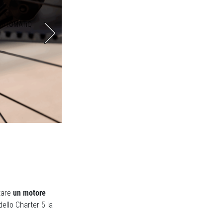
co AUTOMATiQ
I comandi sul manubrio rendono facile e
tare
un motore
dello Charter 5 la