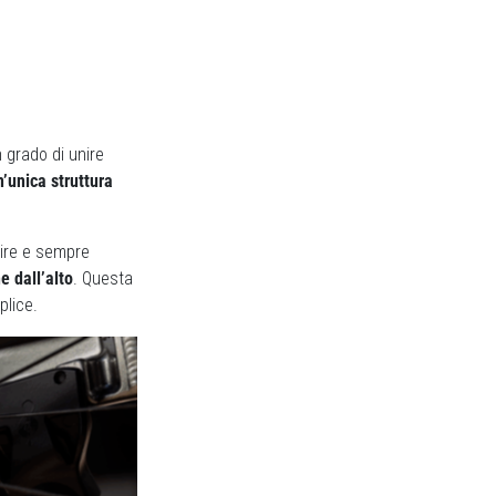
n grado di unire
n’unica struttura
tire e sempre
e dall’alto
. Questa
mplice.