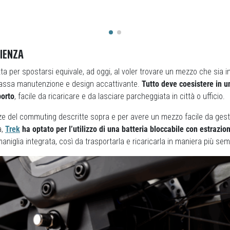
CIENZA
tta per spostarsi equivale, ad oggi, al voler trovare un mezzo che sia i
o, bassa manutenzione e design accattivante.
Tutto deve coesistere in u
porto
, facile da ricaricare e da lasciare parcheggiata in città o ufficio.
nze del commuting descritte sopra e per avere un mezzo facile da ges
,
Trek
ha optato per l’utilizzo di una batteria bloccabile con estrazion
aniglia integrata, così da trasportarla e ricaricarla in maniera più se