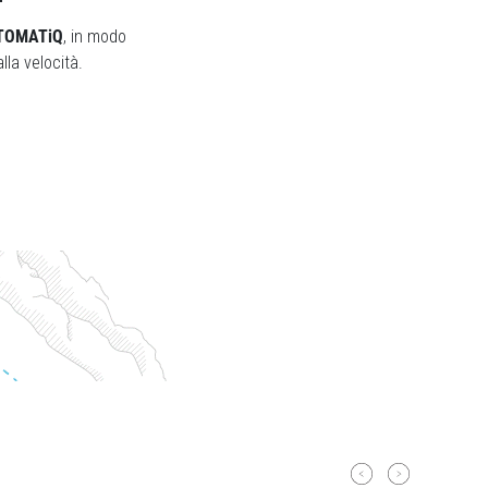
AUTOMATiQ
, in modo
la velocità.
Next