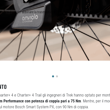
er+ 5 si è voluto abbinare la trasmissione Enviolo IGH con il cambio automati
NTO
harter+ 4 e Charter+ 4 Trail gli ingegneri di Trek hanno optato per mon
m Performance con potenza di coppia pari a 75 Nm
. Mentre, per il mo
sul motore Bosch Smart System PX, con 90 Nm di coppia.