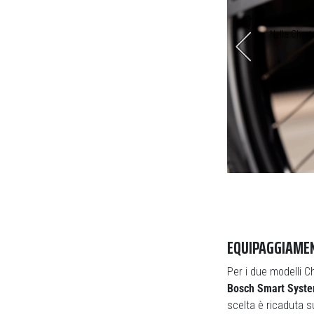
a la gestione dell’assistenza del motore
Nella Chart
EQUIPAGGIAME
Per i due modelli C
Bosch Smart Syste
scelta è ricaduta 