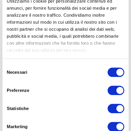
Utilizziamo i cookie per personalizzare contenuti ed
annunci, per fornire funzionalità dei social media e per
analizzare il nostro traffico. Condividiamo inoltre
informazioni sul modo in cui utilizza il nostro sito con i
nostri partner che si occupano di analisi dei dati web,
pubblicità e social media, i quali potrebbero combinarle
TUTTE LE CATEGORIE DEL MAGAZINE
con altre informazioni che ha fornito loro o che hanno
raccolto dal suo utilizzo dei loro servizi.
Selezione
Necessari
del
consenso
Preferenze
PROPOSTE
Statistiche
Marketing