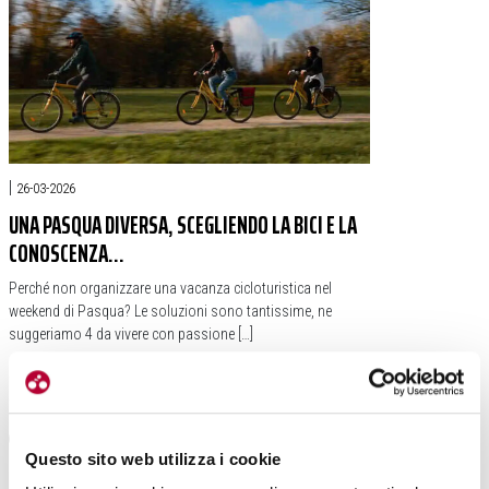
|
26-03-2026
UNA PASQUA DIVERSA, SCEGLIENDO LA BICI E LA
CONOSCENZA…
Perché non organizzare una vacanza cicloturistica nel
weekend di Pasqua? Le soluzioni sono tantissime, ne
suggeriamo 4 da vivere con passione […]
#PASQUA
#MATERA
#CREMONA
#CICLOVIA BICKNELL
#GRANDE ANELLO DEI BORGHI ASCOLANI
Questo sito web utilizza i cookie