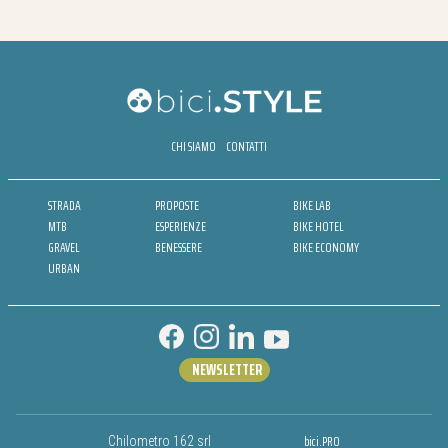
CHI SIAMO
CONTATTI
STRADA
PROPOSTE
BIKE LAB
MTB
ESPERIENZE
BIKE HOTEL
GRAVEL
BENESSERE
BIKE ECONOMY
URBAN
NEWSLETTER
bici.PRO
Chilometro 162 srl