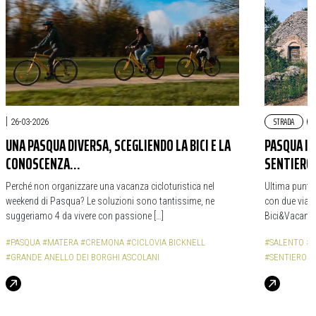
|
STRADA
26-03-2026
UNA PASQUA DIVERSA, SCEGLIENDO LA BICI E LA
PASQUA IN 
CONOSCENZA…
SENTIERO
Perché non organizzare una vacanza cicloturistica nel
Ultima puntat
weekend di Pasqua? Le soluzioni sono tantissime, ne
con due viagg
suggeriamo 4 da vivere con passione […]
Bici&Vacanze 
#PASQUA
#MATERA
#CREMONA
#CICLOVIA BICKNELL
#SALENTO
#P
#GRANDE ANELLO DEI BORGHI ASCOLANI
#SENTIERO V