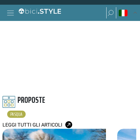
Vai al contenuto
Ricerca per:
Navigazione principale
Ricerca per:
PASQUA
PROPOSTE
PASQUA
LEGGI TUTTI GLI ARTICOLI