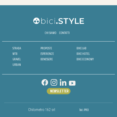
CHI SIAMO
CONTATTI
STRADA
PROPOSTE
BIKE LAB
MTB
ESPERIENZE
BIKE HOTEL
GRAVEL
BENESSERE
BIKE ECONOMY
URBAN
NEWSLETTER
bici.PRO
Chilometro 162 srl