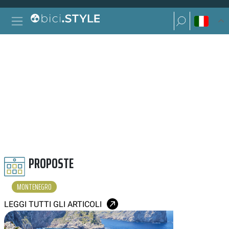
Vai al contenuto
Ricerca per:
Navigazione principale
Ricerca per:
MONTENEGRO
PROPOSTE
MONTENEGRO
LEGGI TUTTI GLI ARTICOLI