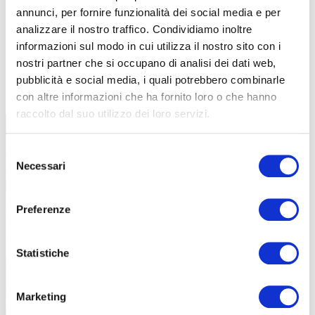
annunci, per fornire funzionalità dei social media e per
analizzare il nostro traffico. Condividiamo inoltre
informazioni sul modo in cui utilizza il nostro sito con i
nostri partner che si occupano di analisi dei dati web,
TUTTE LE CATEGORIE DEL MAGAZINE
pubblicità e social media, i quali potrebbero combinarle
con altre informazioni che ha fornito loro o che hanno
raccolto dal suo utilizzo dei loro servizi.
Selezione
Necessari
del
consenso
Preferenze
PROPOSTE
Statistiche
Marketing