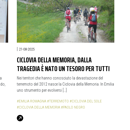
|
21-08-2025
CICLOVIA DELLA MEMORIA, DALLA
TRAGEDIA È NATO UN TESORO PER TUTTI
la
Nei territori che hanno conosciuto la devastazione del
ndo,
terremoto del 2012 nasce la Ciclovia della Memoria. In Emilia
uno strumento per evolversi […]
#EMILIA ROMAGNA
#TERREMOTO
#CICLOVIA DEL SOLE
#CICLOVIA DELLA MEMORIA
#PAOLO NEGRO