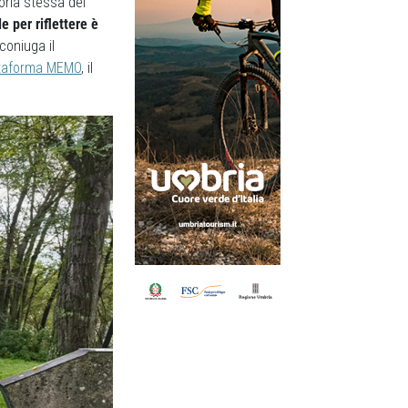
toria stessa del
e per riflettere è
 coniuga il
ttaforma MEMO
, il