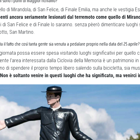
i sono i punti di maggior richiamo?
llo di Mirandola, di San Felice, di Finale Emilia, ma anche le vestigia E
nti ancora seriamente lesionati dal terremoto come quello di Miran
lli di San Felice e di Finale lo saranno. senza pèerò dimenticare luoghi
tto, San Martino.
 il fatto che così tanta gente sia venuta a pedalare proprio nella data del 25 aprile?
 giornata possa essere spesa visitando luoghi significativi per quello 
ente l’area interessata dalla Ciclovia della Memoria è un patrimonio i
o di spendere il proprio tempo libero salendo sulla bicicletta, sia mu
Non è soltanto venire in questi luoghi che ha significato, ma venirci in