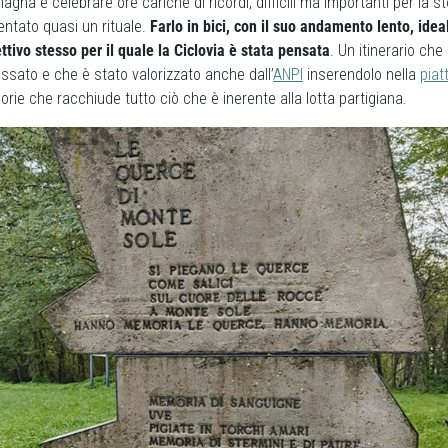
gna e celebrare ore cariche di ricordi, difficili ma importanti per la s
ntato quasi un rituale.
Farlo in bici, con il suo andamento lento, ideal
ettivo stesso per il quale la Ciclovia è stata pensata
. Un itinerario che
ssato e che è stato valorizzato anche dall’
ANPI
inserendolo nella
pia
rie che racchiude tutto ciò che è inerente alla lotta partigiana.