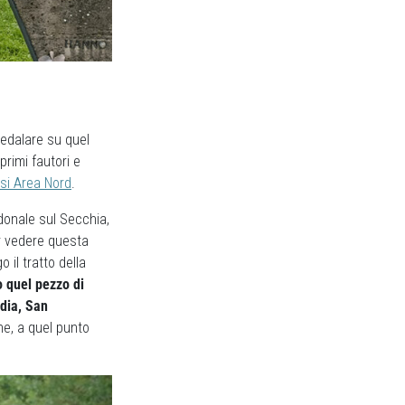
pedalare su quel
primi fautori e
i Area Nord
.
donale sul Secchia,
er vedere questa
 il tratto della
o quel pezzo di
rdia, San
ne, a quel punto