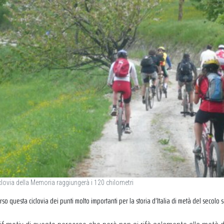
iclovia della Memoria raggiungerà i 120 chilometri
so questa ciclovia dei punti molto importanti per la storia d’Italia di metà del secolo s