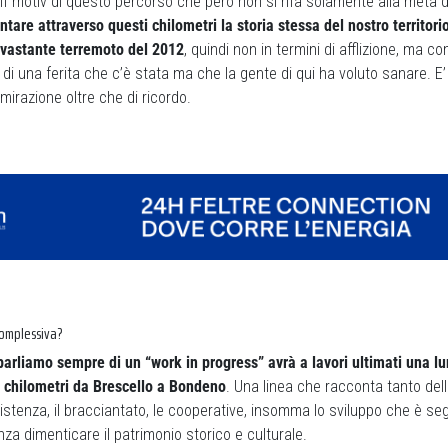
 leif motiv di questo percorso che però non si rifà solamente alla metà 
tare attraverso questi chilometri la storia stessa del nostro territorio
devastante terremoto del 2012
, quindi non in termini di afflizione, ma c
 di una ferita che c’è stata ma che la gente di qui ha voluto sanare. E
mirazione oltre che di ricordo.
complessiva?
arliamo sempre di un “work in progress” avrà a lavori ultimati una l
 chilometri da Brescello a Bondeno
. Una linea che racconta tanto della 
sistenza, il bracciantato, le cooperative, insomma lo sviluppo che è seg
a dimenticare il patrimonio storico e culturale.