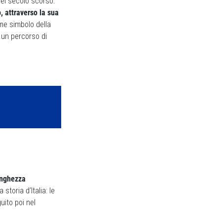
del secolo scorso.
, attraverso la sua
ome simbolo della
’ un percorso di
unghezza
storia d’Italia: le
uito poi nel