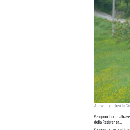
A lavori conclusi la C
Vengono toccati attraver
della Resistenza…