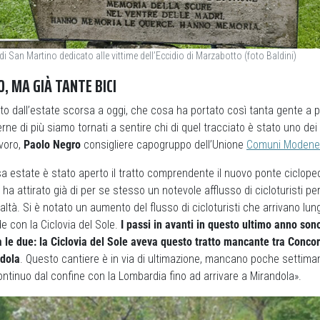
 San Martino dedicato alle vittime dell’Eccidio di Marzabotto (foto Baldini)
O, MA GIÀ TANTE BICI
o dall’estate scorsa a oggi, che cosa ha portato così tanta gente a 
ne di più siamo tornati a sentire chi di quel tracciato è stato uno dei 
avoro,
Paolo Negro
consigliere capogruppo dell’Unione
Comuni Modenes
sa estate è stato aperto il tratto comprendente il nuovo ponte ciclope
 ha attirato già di per se stesso un notevole afflusso di cicloturisti p
ltà. Si è notato un aumento del flusso di cicloturisti che arrivano lungo
de con la Ciclovia del Sole.
I passi in avanti in questo ultimo anno son
 le due: la Ciclovia del Sole aveva questo tratto mancante tra Conco
ndola
. Questo cantiere è in via di ultimazione, mancano poche settima
ntinuo dal confine con la Lombardia fino ad arrivare a Mirandola».