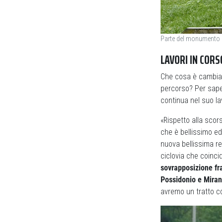
Parte del monumento di
LAVORI IN CORS
Che cosa è cambiat
percorso? Per saper
continua nel suo l
«Rispetto alla scor
che è bellissimo ed
nuova bellissima rea
ciclovia che coinci
sovrapposizione fra
Possidonio e Mira
avremo un tratto co