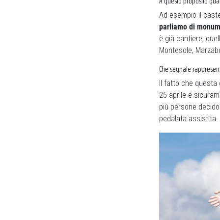
A questo proposito qual
Ad esempio il caste
parliamo di monume
è già cantiere, que
Montesole, Marzabo
Che segnale rappresenta
Il fatto che questa
25 aprile e sicuram
più persone decidon
pedalata assistita.