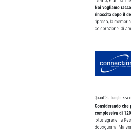
Esatto, è un po’ il
Noi vogliamo raccon
rinascita dopo il 
ripresa, la memoria
celebrazione, di am
Quant’è la lunghezza 
Considerando che p
complessiva di 120
lotte agrarie, la Re
dopoguerra. Ma senz