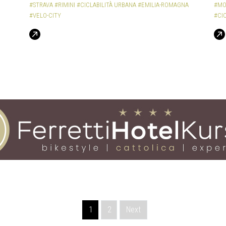
#STRAVA
#RIMINI
#CICLABILITÀ URBANA
#EMILIA-ROMAGNA
#MO
#VELO-CITY
#CI
1
2
Next