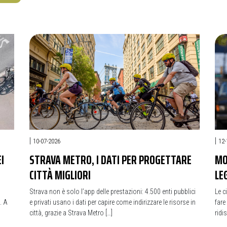
|
|
10-07-2026
12-
I
STRAVA METRO, I DATI PER PROGETTARE
MO
CITTÀ MIGLIORI
LE
Strava non è solo l’app delle prestazioni: 4.500 enti pubblici
Le c
. A
e privati usano i dati per capire come indirizzare le risorse in
fare
città, grazie a Strava Metro […]
ridi