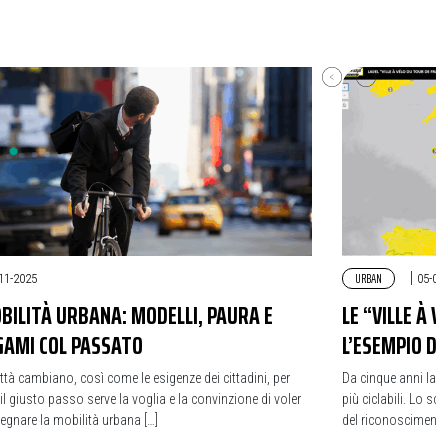
URBAN
|
11-2025
05-06
BILITÀ URBANA: MODELLI, PAURA E
LE “VILLE À 
GAMI COL PASSATO
L’ESEMPIO DI
ittà cambiano, così come le esigenze dei cittadini, per
Da cinque anni la c
 il giusto passo serve la voglia e la convinzione di voler
più ciclabili. Lo s
segnare la mobilità urbana […]
del riconoscimento