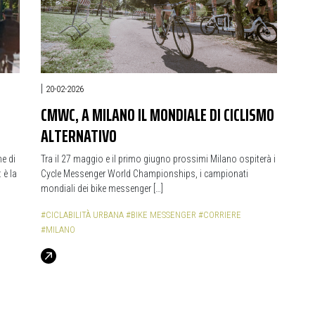
|
20-02-2026
CMWC, A MILANO IL MONDIALE DI CICLISMO
ALTERNATIVO
e di
Tra il 27 maggio e il primo giugno prossimi Milano ospiterà i
 è la
Cycle Messenger World Championships, i campionati
mondiali dei bike messenger […]
#CICLABILITÀ URBANA
#BIKE MESSENGER
#CORRIERE
#MILANO