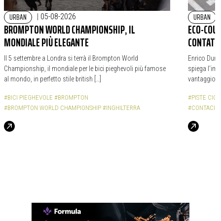
URBAN
URBAN
|
05-08-2026
BROMPTON WORLD CHAMPIONSHIP, IL
ECO-COUN
MONDIALE PIÙ ELEGANTE
CONTATOR
Il 5 settembre a Londra si terrà il Brompton World
Enrico Durba
Championship, il mondiale per le bici pieghevoli più famose
spiega l’impo
al mondo, in perfetto stile british […]
vantaggio d
#BICI PIEGHEVOLE
#BROMPTON
#PISTE CICL
#BROMPTON WORLD CHAMPIONSHIP
#INGHILTERRA
#CONTACICL