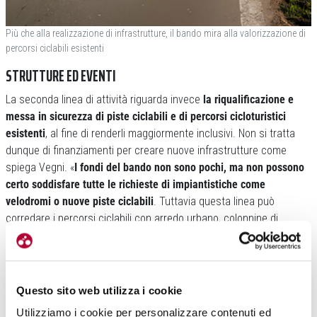
Più che alla realizzazione di infrastrutture, il bando mira alla valorizzazione di
percorsi ciclabili esistenti
STRUTTURE ED EVENTI
La seconda linea di attività riguarda invece
la riqualificazione e
messa in sicurezza di piste ciclabili e di percorsi cicloturistici
esistenti
, al fine di renderli maggiormente inclusivi. Non si tratta
dunque di finanziamenti per creare nuove infrastrutture come
spiega Vegni. «
I fondi del bando non sono pochi, ma non possono
certo soddisfare tutte le richieste di impiantistiche come
velodromi o nuove piste ciclabili
. Tuttavia questa linea può
corredare i percorsi ciclabili con arredo urbano, colonnine di
ricarica, divisori per aumentare la sicurezza, tabellatura e
digitalizzazione dei percorsi…».
Questo sito web utilizza i cookie
Utilizziamo i cookie per personalizzare contenuti ed