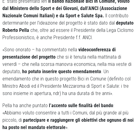
E’ stato presentato ieri
il bando nazionale Bici in Comune, voluto
dal Ministero dello Sport e dei Giovani, dall’ANCI (Associazione
Nazionale Comuni Italiani) e da Sport e Salute Spa.
Il contributo
determinante per l’ideazione del progetto è stato dato dal
deputato
Roberto Pella
che, oltre ad essere il Presidente della Lega Ciclismo
Professionistico, è anche Presidente f.f. ANCI.
«Sono onorato – ha commentato nella
videoconferenza di
presentazione del progetto
che si è tenuta nella mattinata di
venerdì – che nella scorsa manovra economica, nella mia veste di
deputato,
ho potuto inserire questo emendamento
. Un
emendamento che in questo progetto Bici in Comune (definito col
Ministro Abodi ed il Presidente Mezzaroma di Sport e Salute: i tre
sono insieme in apertura, ndr) ha una durata di tre anni».
Pella ha anche puntato
l’accento sulle finalità del bando
:
«Abbiamo voluto consentire a tutti i Comuni, dal più grande al più
piccolo, di
partecipare e raggiungere gli obiettivi che ognuno di noi
ha posto nel mandato elettorale
».