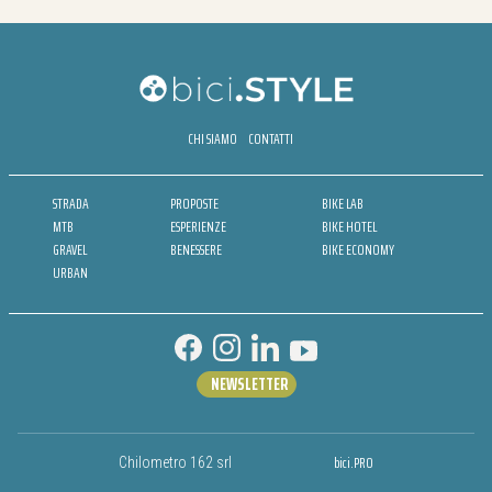
CHI SIAMO
CONTATTI
STRADA
PROPOSTE
BIKE LAB
MTB
ESPERIENZE
BIKE HOTEL
GRAVEL
BENESSERE
BIKE ECONOMY
URBAN
NEWSLETTER
bici.PRO
Chilometro 162 srl