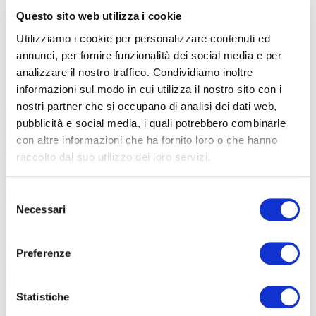
susseguiranno
pedalate urbane, camminate, incontri pubblici e
Questo sito web utilizza i cookie
manifestazioni sportive
che dedicano uno spazio alle cure
palliative pediatriche. Sul sito dedicato ci sono
tutte le tappe
di
Utilizziamo i cookie per personalizzare contenuti ed
questo giro che interessa gran parte della Penisola. Quelle
annunci, per fornire funzionalità dei social media e per
trascorse hanno visto anche sovrapporsi all’evento
Bimbimbici
che
analizzare il nostro traffico. Condividiamo inoltre
vi abbiamo presentato di recente.
informazioni sul modo in cui utilizza il nostro sito con i
nostri partner che si occupano di analisi dei dati web,
pubblicità e social media, i quali potrebbero combinarle
con altre informazioni che ha fornito loro o che hanno
raccolto dal suo utilizzo dei loro servizi.
Selezione
Necessari
del
consenso
Preferenze
In partenza dall’Ospedale Infantile Regina Margherita di Torino (foto GCPP)
Statistiche