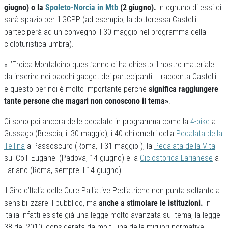
giugno) o la
Spoleto-Norcia in Mtb
(2 giugno).
In ognuno di essi ci
sarà spazio per il GCPP (ad esempio, la dottoressa Castelli
parteciperà ad un convegno il 30 maggio nel programma della
cicloturistica umbra).
«L’Eroica Montalcino quest’anno ci ha chiesto il nostro materiale
da inserire nei pacchi gadget dei partecipanti – racconta Castelli –
e questo per noi è molto importante perché
significa raggiungere
tante persone che magari non conoscono il tema»
.
Ci sono poi ancora delle pedalate in programma come la
4-bike
a
Gussago (Brescia, il 30 maggio), i 40 chilometri della
Pedalata della
Tellina
a Passoscuro (Roma, il 31 maggio ), la
Pedalata della Vita
sui Colli Euganei (Padova, 14 giugno) e la
Ciclostorica Larianese
a
Lariano (Roma, sempre il 14 giugno)
Il Giro d’Italia delle Cure Palliative Pediatriche non punta soltanto a
sensibilizzare il pubblico, ma
anche a stimolare le istituzioni.
In
Italia infatti esiste già una legge molto avanzata sul tema, la legge
38 del 2010, considerata da molti una delle migliori normative