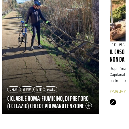
|
10-08-20
IL CASO 
NON DA T
Dopo l’inaug
Capitanata 
purtroppo m
URBAN
STRADA
MTB
GRAVEL
#PUGLIA
#C
CICLABILE ROMA-FIUMICINO, DI PRETORO
(FCI LAZIO) CHIEDE PIÙ MANUTENZIONE