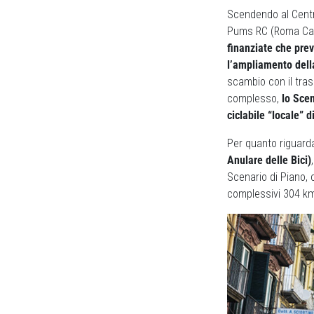
Scendendo al Centr
Pums RC (Roma Capi
finanziate che prev
l’ampliamento dell
scambio con il tras
complesso,
lo Scen
ciclabile “locale” 
Per quanto riguarda
Anulare delle Bici)
Scenario di Piano,
complessivi 304 km 