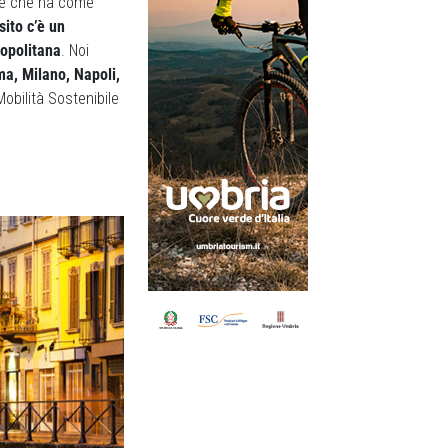
ile che ha come
sito c’è un
ropolitana
. Noi
a, Milano, Napoli,
Mobilità Sostenibile