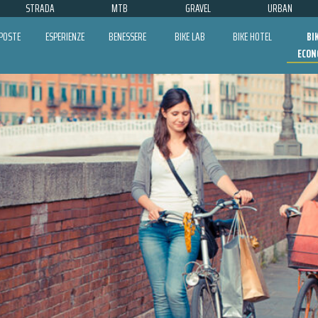
STRADA
MTB
GRAVEL
URBAN
POSTE
ESPERIENZE
BENESSERE
BIKE LAB
BIKE HOTEL
BI
ECON