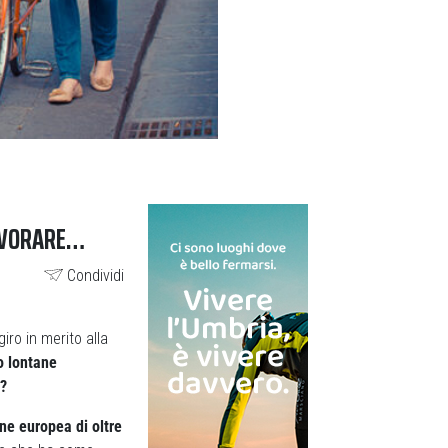
LAVORARE…
Condividi
iro in merito alla
o lontane
o?
one europea di oltre