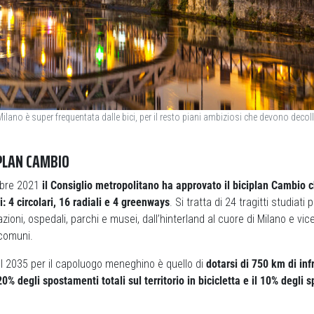
Milano è super frequentata dalle bici, per il resto piani ambiziosi che devono decol
IPLAN CAMBIO
mbre 2021
il Consiglio metropolitano ha approvato il biciplan Cambio 
i: 4 circolari, 16 radiali e 4 greenways
. Si tratta di 24 tragitti studiati
zioni, ospedali, parchi e musei, dall’hinterland al cuore di Milano e vi
 comuni.
 al 2035 per il capoluogo meneghino è quello di
dotarsi di 750 km di infr
20% degli spostamenti totali sul territorio in bicicletta e il 10% degli