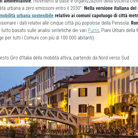
ni ambientaliste
, movimenti di base e organizzazioni della società civ
lità urbana a zero emissioni entro il 2030”.
Nella versione italiana del 
mobilità urbana sostenibile
relativo ai comuni capoluogo di città met
sionare i dati relativi alle cinque città più popolose della Penisola:
Rom
Il tutto basato sulle analisi sintetiche dei vari
Pums
, Piani Urbani della 
ge per tutti i Comuni con più di 100.000 abitanti).
sto Giro d’Italia della mobilità attiva, partendo da Nord verso Sud.