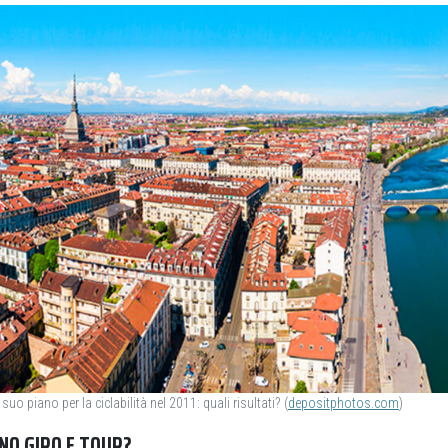
uo piano per la ciclabilità nel 2011: quali risultati? (
depositphotos.com
)
NO GIRO E TOUR?