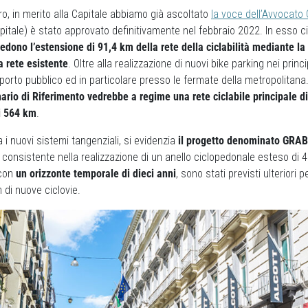
o, in merito alla Capitale abbiamo già ascoltato
la voce dell’Avvocato G
tale) è stato approvato definitivamente nel febbraio 2022. In esso 
edono l’estensione di 91,4 km della rete della ciclabilità mediante la 
a rete esistente
. Oltre alla realizzazione di nuovi bike parking nei princi
porto pubblico ed in particolare presso le fermate della metropolitana
ario di Riferimento vedrebbe a regime una rete ciclabile principale d
di 564 km
.
 i nuovi sistemi tangenziali, si evidenzia
il progetto denominato GRAB
, consistente nella realizzazione di un anello ciclopedonale esteso di 4
 con
un orizzonte temporale di dieci anni
, sono stati previsti ulteriori 
di nuove ciclovie.