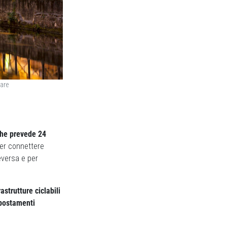
lare
che prevede 24
 per connettere
ceversa e per
astrutture ciclabili
 spostamenti