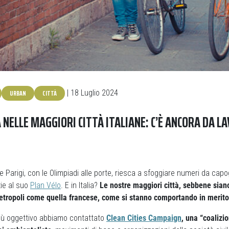
URBAN
CITTÀ
| 18 Luglio 2024
À NELLE MAGGIORI CITTÀ ITALIANE: C’È ANCORA DA 
Parigi, con le Olimpiadi alle porte, riesca a sfoggiare numeri da capog
zie al suo
Plan Vélo
. E in Italia?
Le nostre maggiori città, sebbene sian
metropoli come quella francese, come si stanno comportando in merit
iù oggettivo abbiamo contattato
Clean Cities Campaign
, una “coalizi