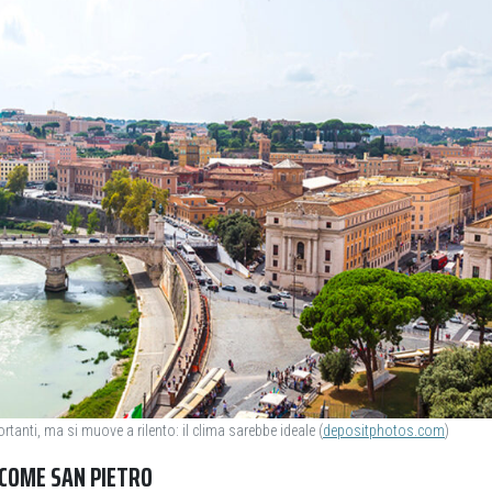
tanti, ma si muove a rilento: il clima sarebbe ideale (
depositphotos.com
)
 COME SAN PIETRO