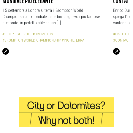
MONDIALE PIÙ ELEGANTE
CONTATOR
Il 5 settembre a Londra si terrà il Brompton World
Enrico Durba
Championship, il mondiale per le bici pieghevoli più famose
spiega l’impo
al mondo, in perfetto stile british […]
vantaggio d
#BICI PIEGHEVOLE
#BROMPTON
#PISTE CICL
#BROMPTON WORLD CHAMPIONSHIP
#INGHILTERRA
#CONTACICL