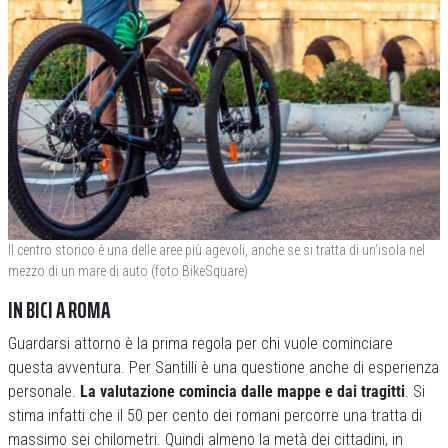
Il centro storico è una delle aree più agevoli, anche se si tratta di un’isola nel
mezzo di un mare di auto (foto BikeSquare)
IN BICI A ROMA
Guardarsi attorno è la prima regola per chi vuole cominciare
questa avventura. Per Santilli è una questione anche di esperienza
personale.
La valutazione comincia dalle mappe e dai tragitti
. Si
stima infatti che il 50 per cento dei romani percorre una tratta di
massimo sei chilometri. Quindi almeno la metà dei cittadini, in