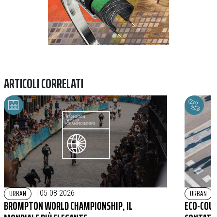
ARTICOLI CORRELATI
URBAN
URBAN
|
05-08-2026
BROMPTON WORLD CHAMPIONSHIP, IL
ECO-COUN