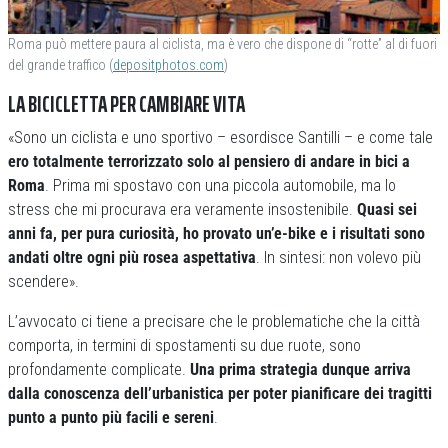
Roma può mettere paura al ciclista, ma è vero che dispone di “rotte” al di fuori
del grande traffico (
depositphotos.com
)
LA BICICLETTA PER CAMBIARE VITA
«Sono un ciclista e uno sportivo – esordisce Santilli – e come tale
ero totalmente terrorizzato solo al pensiero di andare in bici a
Roma
. Prima mi spostavo con una piccola automobile, ma lo
stress che mi procurava era veramente insostenibile.
Quasi sei
anni fa, per pura curiosità, ho provato un’e-bike e i risultati sono
andati oltre ogni più rosea aspettativa
. In sintesi: non volevo più
scendere».
L’avvocato ci tiene a precisare che le problematiche che la città
comporta, in termini di spostamenti su due ruote, sono
profondamente complicate.
Una prima strategia dunque arriva
dalla conoscenza dell’urbanistica per poter pianificare dei tragitti
punto a punto più facili e sereni
.