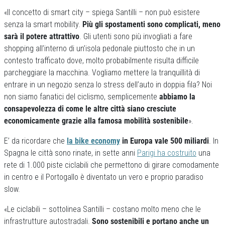
«Il concetto di smart city – spiega Santilli – non può esistere
senza la smart mobility.
Più gli spostamenti sono complicati, meno
sarà il potere attrattivo
. Gli utenti sono più invogliati a fare
shopping all’interno di un’isola pedonale piuttosto che in un
contesto trafficato dove, molto probabilmente risulta difficile
parcheggiare la macchina. Vogliamo mettere la tranquillità di
entrare in un negozio senza lo stress dell’auto in doppia fila? Noi
non siamo fanatici del ciclismo, semplicemente
abbiamo la
consapevolezza di come le altre città siano cresciute
economicamente grazie alla famosa mobilità sostenibile
».
E’ da ricordare che
la bike economy
in Europa vale 500 miliardi
. In
Spagna le città sono rinate, in sette anni
Parigi ha costruito
una
rete di 1.000 piste ciclabili che permettono di girare comodamente
in centro e il Portogallo è diventato un vero e proprio paradiso
slow.
«Le ciclabili – sottolinea Santilli – costano molto meno che le
infrastrutture autostradali.
Sono sostenibili e portano anche un