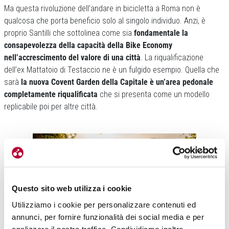
Ma questa rivoluzione dell’andare in bicicletta a Roma non è
qualcosa che porta beneficio solo al singolo individuo. Anzi, è
proprio Santilli che sottolinea come sia
fondamentale la
consapevolezza della capacità della Bike Economy
nell’accrescimento del valore di una città
. La riqualificazione
dell’ex Mattatoio di Testaccio ne è un fulgido esempio. Quella che
sarà
la nuova Covent Garden della Capitale è un’area pedonale
completamente riqualificata
che si presenta come un modello
replicabile poi per altre città.
Questo sito web utilizza i cookie
Utilizziamo i cookie per personalizzare contenuti ed
«Con l’
Osservatorio Bikeconomy
– spiega Santillli –
abbiamo
annunci, per fornire funzionalità dei social media e per
proposto alla Fondazione Roma di coinvolgere i progettisti e