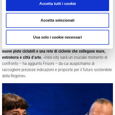
Accetta tutti i cookie
spiegato Frisoni – è l’ennesima conferma della crescente
attenzione e sensibilità dei nostri territori verso i temi della mobilità
sostenibile, della salvaguardia ambientale e dell’alta qualità della
Accetta selezionati
vita.
La Romagna e tutta la Regione sono sempre più una terra a
misura di pedale».
Usa solo i cookie necessari
Negli ultimi anni la Riviera romagnola ha progressivamente
trasformato il proprio volto urbano, con lungomari pedonalizzati,
nuove piste ciclabili e una rete di ciclovie che collegano mare,
entroterra e città d’arte.
«Velo-city sarà un cruciale momento di
confronto – ha aggiunto Frisoni – da cui auspichiamo di
raccogliere preziose indicazioni e proposte per il futuro sostenibile
della Regione».