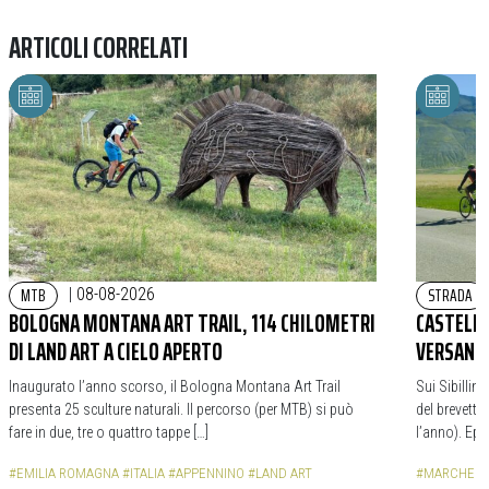
ARTICOLI CORRELATI
MTB
STRADA
|
08-08-2026
BOLOGNA MONTANA ART TRAIL, 114 CHILOMETRI
CASTELLU
DI LAND ART A CIELO APERTO
VERSANTI
Inaugurato l’anno scorso, il Bologna Montana Art Trail
Sui Sibillin
presenta 25 sculture naturali. Il percorso (per MTB) si può
del brevetto
fare in due, tre o quattro tappe […]
l’anno). Epi
#EMILIA ROMAGNA
#ITALIA
#APPENNINO
#LAND ART
#MARCHE
#