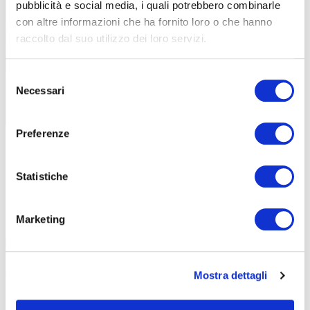
pubblicità e social media, i quali potrebbero combinarle
con altre informazioni che ha fornito loro o che hanno
raccolto dal suo utilizzo dei loro servizi.
Selezione
Necessari
del
consenso
Preferenze
Statistiche
IL SUPPORTO DELLA REGIONE
Marketing
L’evento si inserisce in
un contesto regionale che negli ultimi anni
ha investito molto sul cicloturismo e sulla mobilità sostenibile.
Lo
ha ricordato anche Roberta Frisoni, assessora regionale a
Mostra dettagli
Turismo, Sport e Commercio dell’Emilia-Romagna.
«La scelta di Rimini come sede dell’edizione 2026 di Velo-city – ha