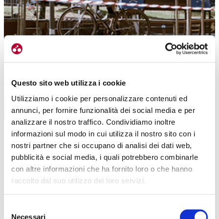
Questo sito web utilizza i cookie
Utilizziamo i cookie per personalizzare contenuti ed
annunci, per fornire funzionalità dei social media e per
analizzare il nostro traffico. Condividiamo inoltre
L’evento sarà tutto nella zona sud di Milano, con la gara principale nei parchi
informazioni sul modo in cui utilizza il nostro sito con i
Parco Baden Powell e Parco Segantini
nostri partner che si occupano di analisi dei dati web,
800 persone sono un bel numero anche per Milano. Come gestirete gli alloggi?
pubblicità e social media, i quali potrebbero combinarle
Stiamo cercando delle
sistemazioni gratuite per il maggior numero
con altre informazioni che ha fornito loro o che hanno
di persone possibile, vorremmo arrivare a 600 posti
. Questo
raccolto dal suo utilizzo dei loro servizi.
dialogando con Milanosport, l’ente che gestisce tutti i centri
sportivi comunali. Abbiamo cercato di
concentrare tutto nella zona
Selezione
sud di Milano
, gare, alloggi, feste,
per la sicurezza
, evitando cioè di
Necessari
del