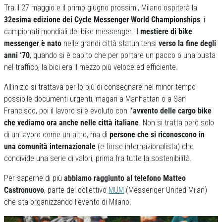
Tra il 27 maggio e il primo giugno prossimi, Milano ospiterà la
32esima edizione dei Cycle Messenger World Championships
, i
campionati mondiali dei bike messenger. Il
mestiere di bike
messenger è nato
nelle grandi città statunitensi
verso la fine degli
anni ‘70
, quando si è capito che per portare un pacco o una busta
nel traffico, la bici era il mezzo più veloce ed efficiente.
All’inizio si trattava per lo più di consegnare nel minor tempo
possibile documenti urgenti, magari a Manhattan o a San
Francisco, poi il lavoro si è evoluto con l
’avvento delle cargo bike
che vediamo ora anche nelle città italiane
. Non si tratta però solo
di un lavoro come un altro, ma di
persone che si riconoscono in
una comunità
internazionale
(e forse internazionalista)
che
condivide una serie di valori, prima fra tutte la sostenibilità.
Per saperne di più
abbiamo raggiunto al telefono Matteo
Castronuovo
, parte del collettivo
MUM
(Messenger United Milan)
che sta organizzando l’evento di Milano.