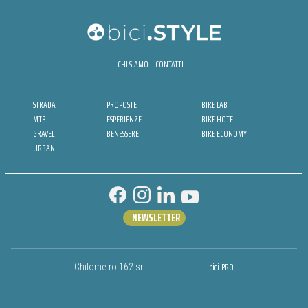
CHI SIAMO
CONTATTI
STRADA
PROPOSTE
BIKE LAB
MTB
ESPERIENZE
BIKE HOTEL
GRAVEL
BENESSERE
BIKE ECONOMY
URBAN
NEWSLETTER
bici.PRO
Chilometro 162 srl