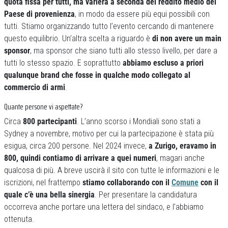
quota fissa per tutti, ma varierà a seconda del reddito medio del
Paese di provenienza
, in modo da essere più equi possibili con
tutti. Stiamo organizzando tutto l’evento cercando di mantenere
questo equilibrio. Un’altra scelta a riguardo è
di non avere un main
sponsor
, ma sponsor che siano tutti allo stesso livello, per dare a
tutti lo stesso spazio. E soprattutto
abbiamo escluso a priori
qualunque brand che fosse in qualche modo collegato al
commercio di armi
.
Quante persone vi aspettate?
Circa
800 partecipanti
. L’anno scorso i Mondiali sono stati a
Sydney a novembre, motivo per cui la partecipazione è stata più
esigua, circa 200 persone. Nel 2024 invece,
a Zurigo, eravamo in
800, quindi contiamo di arrivare a quei numeri
, magari anche
qualcosa di più. A breve uscirà il sito con tutte le informazioni e le
iscrizioni, nel frattempo
stiamo collaborando con il
Comune
con il
quale c’è una bella sinergia
. Per presentare la candidatura
occorreva anche portare una lettera del sindaco, e l’abbiamo
ottenuta.