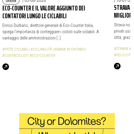
URBAN
|
03-08-2026
|
10-07-20
STRAVA M
ECO-COUNTER E IL VALORE AGGIUNTO DEI
MIGLIORI
CONTATORI LUNGO LE CICLABILI
Strava non è
Enrico Durbano, direttore generale di Eco-Counter Italia,
privati usan
spiega l’importanza di conteggiare i ciclisti sulle ciclabili. A
città, grazie
vantaggio delle amministrazioni […]
#STRAVA
#R
#PISTE CICLABILI
#CICLABILITÀ URBANA
#CONTABICI
#VELO-CITY
#CONTACICLISTI
#ECO-COUNTER