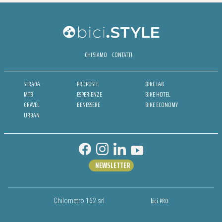
CHI SIAMO
CONTATTI
STRADA
PROPOSTE
BIKE LAB
MTB
ESPERIENZE
BIKE HOTEL
GRAVEL
BENESSERE
BIKE ECONOMY
URBAN
NEWSLETTER
bici.PRO
Chilometro 162 srl