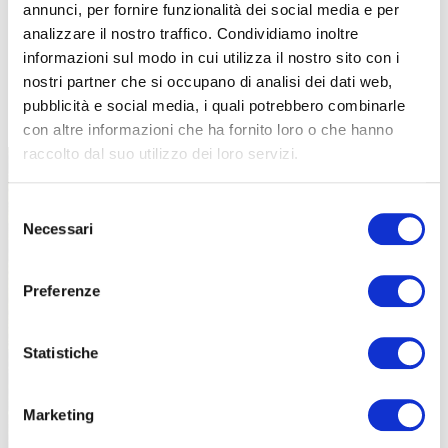
annunci, per fornire funzionalità dei social media e per
analizzare il nostro traffico. Condividiamo inoltre
informazioni sul modo in cui utilizza il nostro sito con i
nostri partner che si occupano di analisi dei dati web,
TUTTE LE CATEGORIE DEL MAGAZINE
pubblicità e social media, i quali potrebbero combinarle
con altre informazioni che ha fornito loro o che hanno
raccolto dal suo utilizzo dei loro servizi.
Selezione
Necessari
del
consenso
Preferenze
PROPOSTE
Statistiche
Marketing