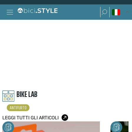
Vai al contenuto
Ricerca per:
Navigazione principale
Ricerca per:
ANTIFURTO
BIKE LAB
ANTIFURTO
LEGGI TUTTI GLI ARTICOLI