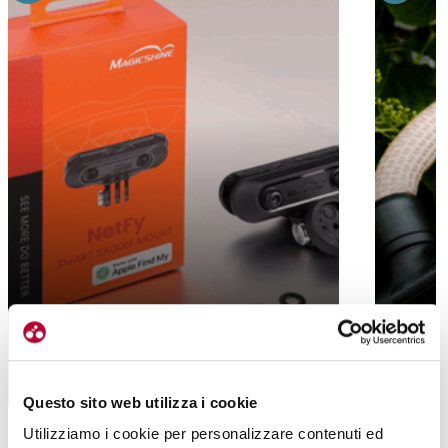
URBAN
DA MAGICSHINE ARRIVA NETFY, IL
SUPPORTO LUCE CHE È ANCHE UN
ABUS YA
ANTIFURTO
COMODO
Questo sito web utilizza i cookie
Utilizziamo i cookie per personalizzare contenuti ed