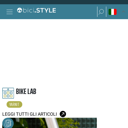
Vai al contenuto
Ricerca per:
Navigazione principale
Ricerca per:
YARNIT
BIKE LAB
YARNIT
LEGGI TUTTI GLI ARTICOLI