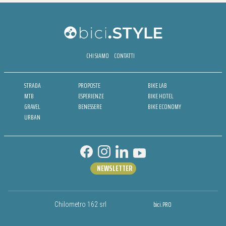
CHI SIAMO
CONTATTI
STRADA
PROPOSTE
BIKE LAB
MTB
ESPERIENZE
BIKE HOTEL
GRAVEL
BENESSERE
BIKE ECONOMY
URBAN
NEWSLETTER
bici.PRO
Chilometro 162 srl