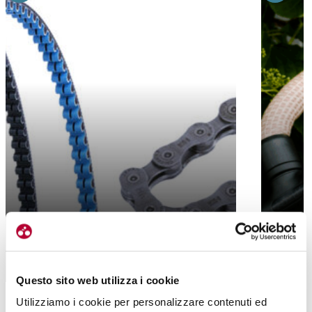
URBAN
A CINGHIA O A CATENA: QUALE
TRASMISSIONE? PAROLA A FABIO
ABUS YA
BERTINI
COMODO
Questo sito web utilizza i cookie
Utilizziamo i cookie per personalizzare contenuti ed