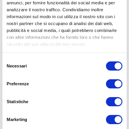
annunci, per fornire funzionalità dei social media e per
analizzare il nostro traffico. Condividiamo inoltre
informazioni sul modo in cui utilizza il nostro sito con i
nostri partner che si occupano di analisi dei dati web,
TUTTE LE CATEGORIE DEL MAGAZINE
pubblicità e social media, i quali potrebbero combinarle
con altre informazioni che ha fornito loro o che hanno
raccolto dal suo utilizzo dei loro servizi.
Selezione
Necessari
del
consenso
Preferenze
PROPOSTE
Statistiche
Marketing