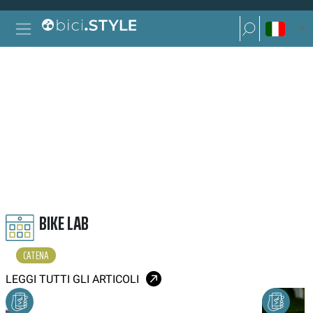
Vai al contenuto
Ricerca per:
Navigazione principale
Ricerca per:
CATENA
BIKE LAB
CATENA
LEGGI TUTTI GLI ARTICOLI