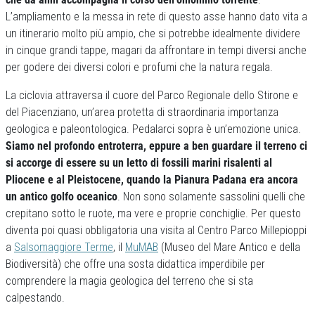
L’ampliamento e la messa in rete di questo asse hanno dato vita a
un itinerario molto più ampio, che si potrebbe idealmente dividere
in cinque grandi tappe, magari da affrontare in tempi diversi anche
per godere dei diversi colori e profumi che la natura regala.
La ciclovia attraversa il cuore del Parco Regionale dello Stirone e
del Piacenziano, un’area protetta di straordinaria importanza
geologica e paleontologica. Pedalarci sopra è un’emozione unica.
Siamo nel profondo entroterra, eppure a ben guardare il terreno ci
si accorge di essere su un letto di fossili marini risalenti al
Pliocene e al Pleistocene, quando la Pianura Padana era ancora
un antico golfo oceanico
. Non sono solamente sassolini quelli che
crepitano sotto le ruote, ma vere e proprie conchiglie. Per questo
diventa poi quasi obbligatoria una visita al Centro Parco Millepioppi
a
Salsomaggiore Terme
, il
MuMAB
(Museo del Mare Antico e della
Biodiversità) che offre una sosta didattica imperdibile per
comprendere la magia geologica del terreno che si sta
calpestando.