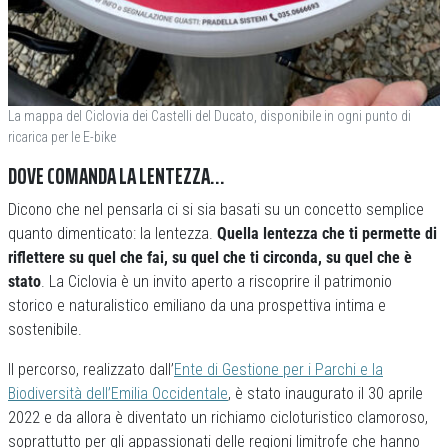
La mappa del Ciclovia dei Castelli del Ducato, disponibile in ogni punto di
ricarica per le E-bike
DOVE COMANDA LA LENTEZZA…
Dicono che nel pensarla ci si sia basati su un concetto semplice
quanto dimenticato: la lentezza.
Quella lentezza che ti permette di
riflettere su quel che fai, su quel che ti circonda, su quel che è
stato
. La Ciclovia è un invito aperto a riscoprire il patrimonio
storico e naturalistico emiliano da una prospettiva intima e
sostenibile.
Il percorso, realizzato dall’
Ente di Gestione per i Parchi e la
Biodiversità dell’Emilia Occidentale
, è stato inaugurato il 30 aprile
2022 e da allora è diventato un richiamo cicloturistico clamoroso,
soprattutto per gli appassionati delle regioni limitrofe che hanno