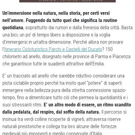
Un’immersione nella natura, nella storia, per certi versi
nell’amore. Fuggendo da tutto quel che significa la routine
quotidiana
, soprattutto dai rumori e dalla frenesia della città. Basta
una bici, un po’ di tempo libero a disposizione e la voglia
d’immergersi in un’altra dimensione. Perché allora non provare
l’
Itinerario Cicloturistico Parchi e Castelli del Ducato
? 150
chilometri ad anello, disegnato nelle province di Parma e Piacenza
che garantisce tutte le suadenti attrattive dell’Emilia.
E’ un tracciato ad anello che sarebbe riduttivo considerare una
pista ciclabile proprio perché ha insito quel “potere” di saperti
immergere nella bellezza pura della stretta connessione spazio-
tempo, fino a dimenticare tutto ciò che permea la quotidianità e i
suoi stressanti ritmi.
E’ un altro modo di essere, un ritmo scandito
dalla pedalata, dal respiro, dal soffio della natura.
Il percorso si
insinua tra verdi colline ricoperte di vigneti, attraversa riserve
naturali preistoriche e collega tra loro alcune delle fortezze
medievali più imponenti e meglio conservate d’Italia.