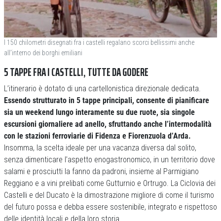
I 150 chilometri disegnati fra i castelli regalano scorci bellissimi anche
all’interno dei borghi emiliani
5 TAPPE FRA I CASTELLI, TUTTE DA GODERE
L’itinerario è dotato di una cartellonistica direzionale dedicata.
Essendo strutturato in 5 tappe principali, consente di pianificare
sia un weekend lungo interamente su due ruote, sia singole
escursioni giornaliere ad anello, sfruttando anche l’intermodalità
con le stazioni ferroviarie di Fidenza e Fiorenzuola d’Arda.
Insomma, la scelta ideale per una vacanza diversa dal solito,
senza dimenticare l’aspetto enogastronomico, in un territorio dove
salami e prosciutti la fanno da padroni, insieme al Parmigiano
Reggiano e a vini prelibati come Gutturnio e Ortrugo. La Ciclovia dei
Castelli e del Ducato è la dimostrazione migliore di come il turismo
del futuro possa e debba essere sostenibile, integrato e rispettoso
delle identità locali e della loro storia.