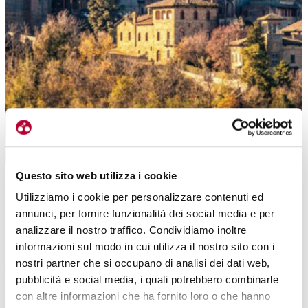
Il bellissimo borgo di Castell’Arquato, con la sua conformazione che tradisce
Questo sito web utilizza i cookie
le sue origini militari
Utilizziamo i cookie per personalizzare contenuti ed
UN VIAGGIO NELLA STORIA DEL TERRITORIO
annunci, per fornire funzionalità dei social media e per
analizzare il nostro traffico. Condividiamo inoltre
Ma come si è detto all’inizio non siamo solo in mezzo alla natura,
informazioni sul modo in cui utilizza il nostro sito con i
perché è la storia l’assoluta protagonista della Ciclovia.
Il territorio
nostri partner che si occupano di analisi dei dati web,
disegna per la sua gran parte quello che era l’antico Ducato di
pubblicità e social media, i quali potrebbero combinarle
Parma e Piacenza, terra che per secoli è stata teatro di aspre
con altre informazioni che ha fornito loro o che hanno
battaglie tra famiglie nobiliari, papi e imperatori.
Questo passato