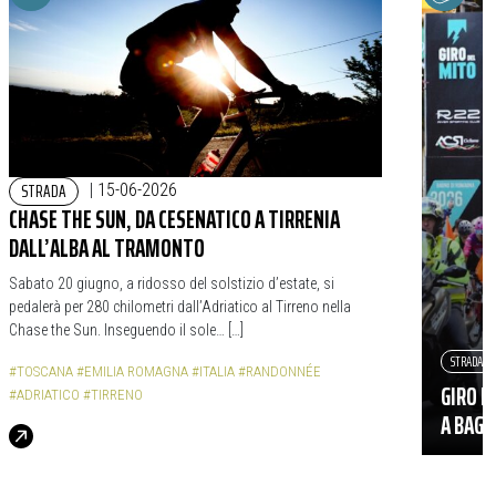
STRADA
|
15-06-2026
CHASE THE SUN, DA CESENATICO A TIRRENIA
DALL’ALBA AL TRAMONTO
Sabato 20 giugno, a ridosso del solstizio d’estate, si
pedalerà per 280 chilometri dall’Adriatico al Tirreno nella
Chase the Sun. Inseguendo il sole… […]
STRADA
#TOSCANA
#EMILIA ROMAGNA
#ITALIA
#RANDONNÉE
GIRO D
#ADRIATICO
#TIRRENO
A BAGN