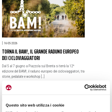
|
16-05-2026
TORNA IL BAM!, IL GRANDE RADUNO EUROPEO
DEI CICLOVIAGGIATORI
Dal 5 al 7 giugno a Piazzola sul Brenta si terrà la 12^
edizione del BAM!, il raduno europeo dei cicloviaggiatori, tra
storie, pedalate e workshop […]
#VENETO
#FESTIVAL
#BAM!
#PADOVA
#PIAZZOLA SUL BRENTA
#CICLOVIAGGI
#CICLOVIAGGIATORI
Questo sito web utilizza i cookie