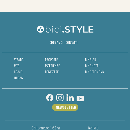
CHI SIAMO
CONTATTI
STRADA
PROPOSTE
BIKE LAB
MTB
ESPERIENZE
BIKE HOTEL
GRAVEL
BENESSERE
BIKE ECONOMY
URBAN
NEWSLETTER
bici.PRO
Chilometro 162 srl