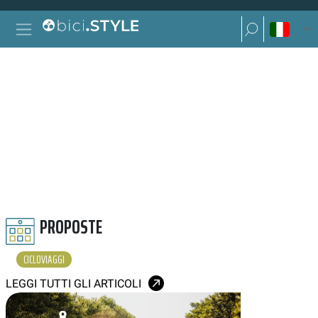
Vai al contenuto
Ricerca per:
Navigazione principale
Ricerca per:
CICLOVIAGGI
PROPOSTE
CICLOVIAGGI
LEGGI TUTTI GLI ARTICOLI